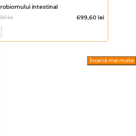
robiomului intestinal
699,60
lei
,00
lei
Adaugă în coș
Încarcă mai multe