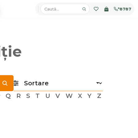
*8787
ție
P
Q
R
S
T
U
V
W
X
Y
Z