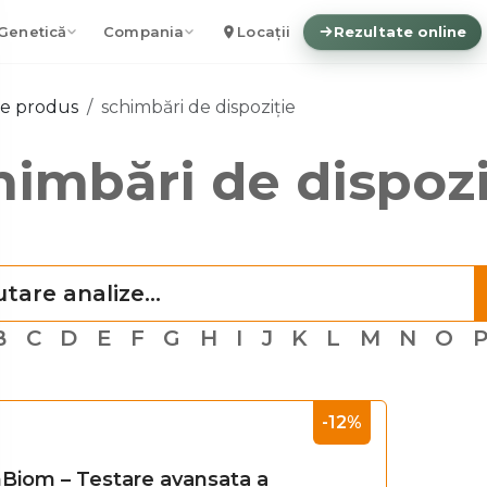
Genetică
Compania
Locații
Rezultate online
me produs
schimbări de dispoziție
himbări de dispozi
B
C
D
E
F
G
H
I
J
K
L
M
N
O
-12%
Biom – Testare avansata a