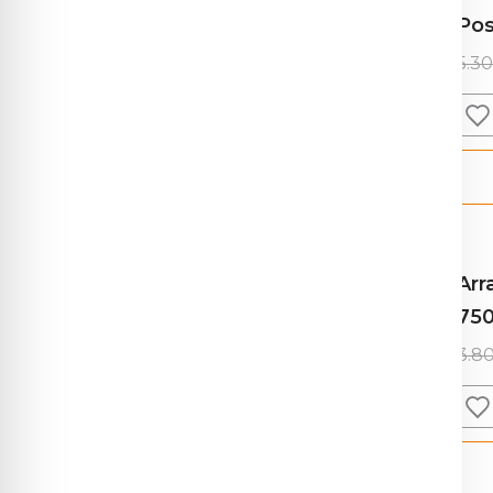
Formulare
Pos
Serviciu laborator
(1276)
Acces parteneri
5.3
Alergologie
(155)
Anatomie patologică
(36)
ArrayCGH
(7)
Biochimie
(169)
Boli autoimune
(91)
Arr
750
Boli infecțioase
(125)
3.8
Coagulare și
(31)
hemostază
Coprologie și
(20)
screening digestiv