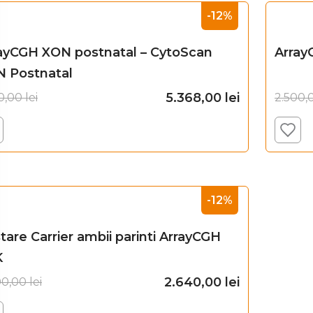
-12%
ayCGH XON postnatal – CytoScan
Array
 Postnatal
5.368,00
lei
00,00
lei
2.500,
Adaugă în coș
-12%
tare Carrier ambii parinti ArrayCGH
K
2.640,00
lei
00,00
lei