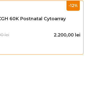
-12%
CGH 60K Postnatal Cytoarray
2.200,00
lei
00
lei
Adaugă în coș