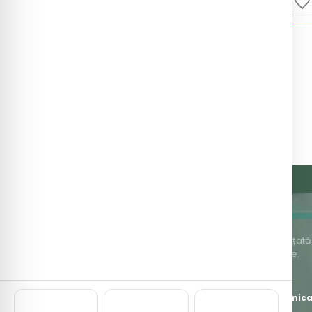
Hematologie
(18)
Imunologie
(88)
Markeri Tumorali
(30)
Microbiologie
(79)
Oncogenetica
(77)
Screening prenatal
(5)
Toxicologie
(20)
Trombofilie
(11)
Organizație privată de asistență medicală înființată î
medicale accesibile și de cea mai bună calitate.
WES / WGS
(9)
J1999000274106
·
Str. Ion Băieșu, Bl. C3, P — Buzău
*8787
L-V 7:00-23:00 · S 8:00-16:00
office@clinic