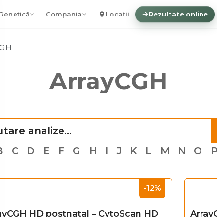
Genetică
Compania
Locații
Rezultate online
CGH
ArrayCGH
B
C
D
E
F
G
H
I
J
K
L
M
N
O
-12%
ayCGH HD postnatal – CytoScan HD
Array