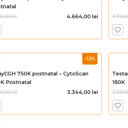
tnatal
4.664,00
lei
00,00
lei
3.100,
Adaugă în coș
-12%
ayCGH 750K postnatal – CytoScan
Testa
K Postnatal
180K
3.344,00
lei
00,00
lei
3.100,
Adaugă în coș