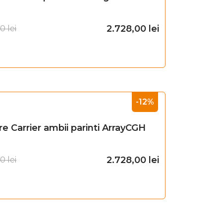
2.728,00
lei
00
lei
Adaugă în coș
-12%
re Carrier ambii parinti ArrayCGH
2.728,00
lei
00
lei
Adaugă în coș