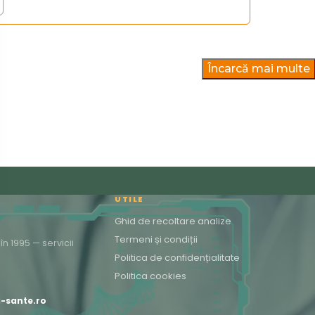
Adaugă în coș
Încarcă mai multe
UTILE
Ghid de recoltare analize
Termeni și condiții
n 1995 — servicii
Politica de confidențialitate
Politica cookies
a-sante.ro