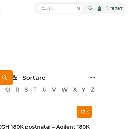
*8787
P
Q
R
S
T
U
V
W
X
Y
Z
-12%
CGH 180K postnatal – Agilent 180K