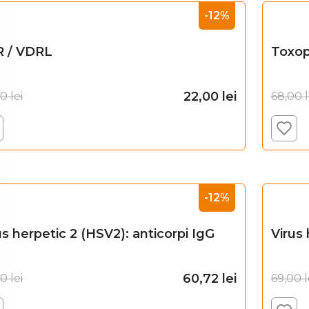
-12%
 / VDRL
Toxop
22,00
lei
00
lei
68,00
l
Adaugă în coș
-12%
us herpetic 2 (HSV2): anticorpi IgG
Virus 
60,72
lei
00
lei
69,00
l