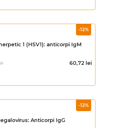
Adaugă în coș
-12%
herpetic 1 (HSV1): anticorpi IgM
60,72
lei
ei
Adaugă în coș
-12%
egalovirus: Anticorpi IgG