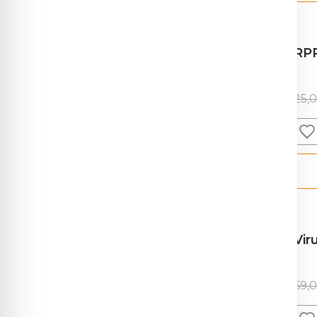
Analize medicale în funcție
Diagnostic genetic
(136)
de afecțiuni si simptome
Diverse (vitamine,
(16)
RPR
oligoelemente)
Dozare terapeutică de
(34)
25,
medicamente
bronhopneumonii
(11)
Farmacogenetică si
(7)
chist hidatic
(2)
farmacogenomică
gastrite (infecțioase,
(2)
Fertilitate/Infertilitate/
(27)
autoimună) / ulcer
FIV
glomerulonefrite
(1)
Genetică în sarcină
(38)
Vir
gripă / alte viroze respiratorii
(5)
Genetică infecțioasă
(37)
69,
hepatite virale
(15)
Genetică Preventivă
(11)