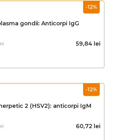
-12%
lasma gondii: Anticorpi IgG
59,84
lei
ei
Adaugă în coș
-12%
herpetic 2 (HSV2): anticorpi IgM
60,72
lei
ei