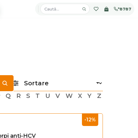
*8787
P
Q
R
S
T
U
V
W
X
Y
Z
-12%
orpi anti-HCV