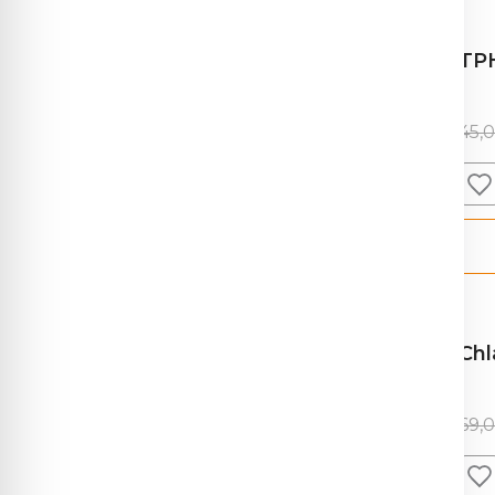
TP
45,
Chl
69,