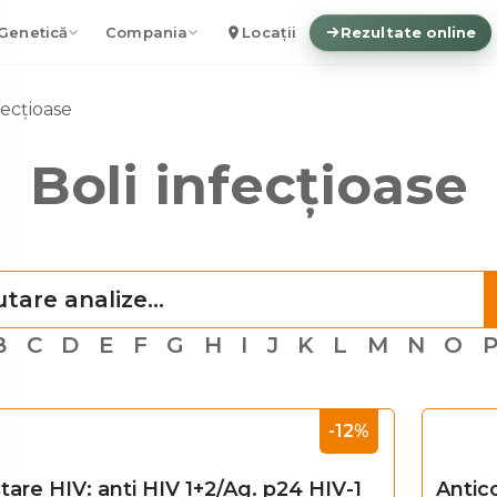
Genetică
Compania
Locații
Rezultate online
fecțioase
Boli infecțioase
B
C
D
E
F
G
H
I
J
K
L
M
N
O
-12%
tare HIV: anti HIV 1+2/Ag. p24 HIV-1
Antic