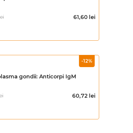
61,60
lei
lei
Adaugă în coș
-12%
lasma gondii: Anticorpi IgM
60,72
lei
ei
Adaugă în coș