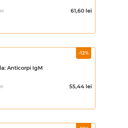
61,60
lei
lei
Adaugă în coș
-12%
la: Anticorpi IgM
55,44
lei
ei
Adaugă în coș