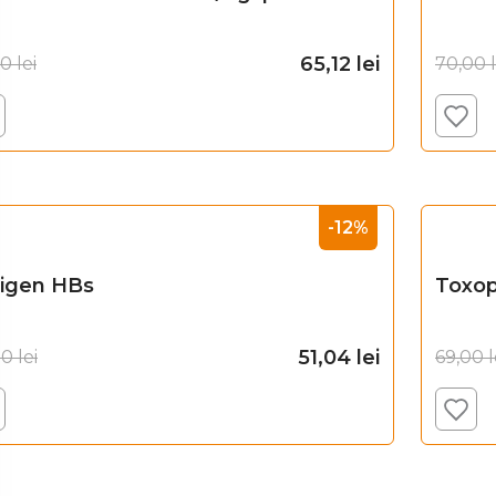
65,12
lei
00
lei
70,00
Adaugă în coș
-12%
igen HBs
Toxop
51,04
lei
00
lei
69,00
l
Adaugă în coș