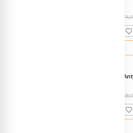
Formulare
Serviciu laborator
(1279)
Acces parteneri
74,
Alergologie
(155)
Anatomie patologică
(37)
ArrayCGH
(7)
Biochimie
(170)
Boli autoimune
(91)
Ant
Boli infecțioase
(125)
58,
Coagulare și
(31)
hemostază
Coprologie și
(20)
screening digestiv