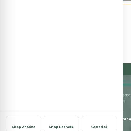
Organizație privată de asistență medicală înființată î
medicale accesibile și de cea mai bună calitate.
J1999000274106
·
Str. Ion Băieșu, Bl. C3, P — Buzău
*8787
L-V 7:00-23:00 · S 8:00-16:00
office@clinic
Shop Analize
Shop Pachete
Genetică