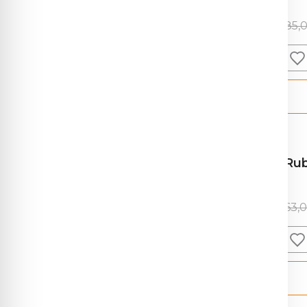
pojar (rujeolă, rubeolă)
(4)
85,
tuberculoză
(1)
Alte filtre
varicelă/ Zoster
(2)
Profile de analize
(24)
medicale
Se poate recolta la
(976)
domiciliu
Rub
63,
Interval preț analize
medicale
Preț:
0 lei
—
17.160 lei