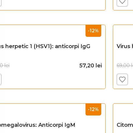
Adaugă în coș
-12%
us herpetic 1 (HSV1): anticorpi IgG
Virus 
57,20
lei
00
lei
69,00
l
Adaugă în coș
-12%
omegalovirus: Anticorpi IgM
Citom