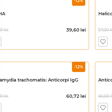
-12%
HA
Helico
39,60
lei
00
lei
57,00
l
Adaugă în coș
-12%
amydia trachomatis: Anticorpi IgG
Antic
60,72
lei
00
lei
60,00
l
Adaugă în coș