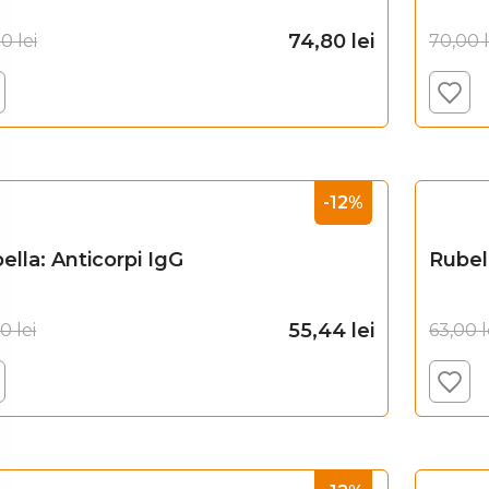
74,80
lei
00
lei
70,00
Adaugă în coș
-12%
ella: Anticorpi IgG
Rubel
55,44
lei
00
lei
63,00
l
Adaugă în coș