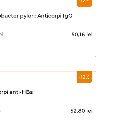
-12%
bacter pylori: Anticorpi IgG
50,16
lei
ei
Adaugă în coș
-12%
orpi anti-HBs
52,80
lei
ei
Adaugă în coș