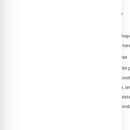
Valori scăzute pentru TGP (ALT):
Nu au semnificație clinică relevantă.
Raportul TGO/TGP:
Raportul <1 este frecvent întâlnit în hep
Valori >2 sunt sugestive pentru afectar
7. Factori care pot influența rezultatul
Consumul de alcool înaintea recoltării p
Efortul fizic intens efectuat recent poa
Medicamente hepatotoxice: statine, ant
Infecțiile acute sau cronice și bolile sis
Prelevarea incorectă sau hemoliza probei
rezultatul.
8. Analize complementare