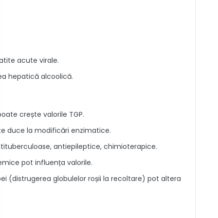
atite acute virale.
ea hepatică alcoolică.
oate crește valorile TGP.
te duce la modificări enzimatice.
ituberculoase, antiepileptice, chimioterapice.
temice pot influența valorile.
 (distrugerea globulelor roșii la recoltare) pot altera