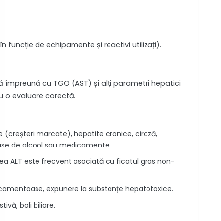
te în funcție de echipamente și reactivi utilizați).
ată împreună cu TGO (AST) și alți parametri hepatici
ru o evaluare corectă.
e (creșteri marcate), hepatite cronice, ciroză,
duse de alcool sau medicamente.
ea ALT este frecvent asociată cu ficatul gras non-
edicamentoase, expunere la substanțe hepatotoxice.
vă, boli biliare.