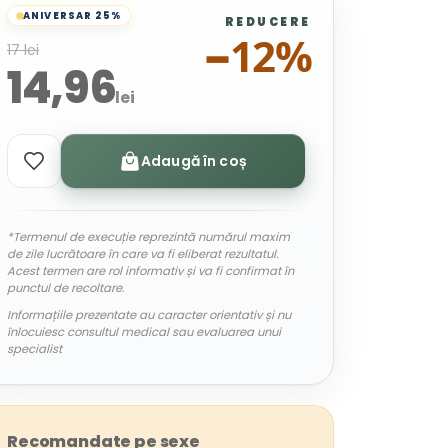
ANIVERSAR 25%
REDUCERE
−12%
17 lei
14,96
lei
Adaugă în coș
*Termenul de execuție reprezintă numărul maxim
de zile lucrătoare în care va fi eliberat rezultatul.
Acest termen are rol informativ și va fi confirmat în
punctul de recoltare.
Informațiile prezentate au caracter orientativ și nu
înlocuiesc consultul medical sau evaluarea unui
specialist
Recomandate pe sexe