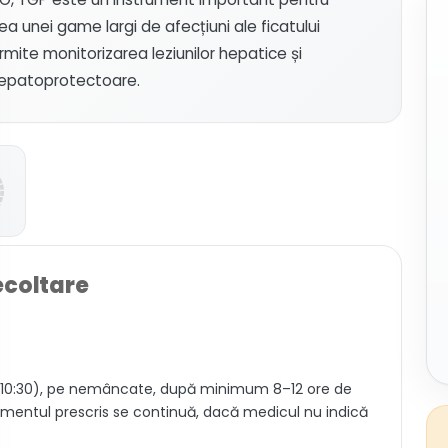
ea unei game largi de afecțiuni ale ficatului
mite monitorizarea leziunilor hepatice și
hepatoprotectoare.
ecoltare
–10:30), pe nemâncate, după minimum 8–12 ore de
amentul prescris se continuă, dacă medicul nu indică