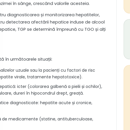
zimei în sânge, crescând valorile acesteia.
tru diagnosticarea și monitorizarea hepatitelor,
tru detectarea afectării hepatice induse de alcool
epatice, TGP se determină împreună cu TGO și alți
în următoarele situații:
lizelor uzuale sau la pacienți cu factori de risc
patite virale, tratamente hepatotoxice).
ică: icter (colorarea galbenă a pielii și ochilor),
loare, dureri în hipocondrul drept, greață.
atice diagnosticate: hepatite acute și cronice,
ă de medicamente (statine, antituberculoase,