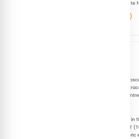
Pentru teste urgente, recoltarea se poate fa
Citește ghidul complet de recoltare
Despre TGP / ALT
1. Descriere generală
Alanin aminotransferaza (ALT)
, cunosc
glutamic-piruvică)
, este o enzimă intra
catalizează transferul grupării amino între
Unde se găsește ALT?
ALT este prezentă în concentrații mari în fi
mușchi și rinichi. Spre deosebire de AST 
hepatică. În condiții normale, nivelul seric