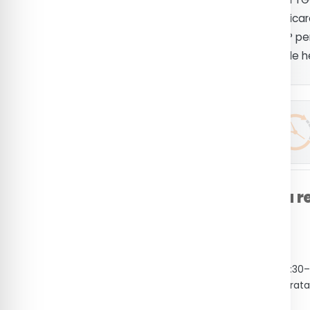
Formulare
evaluarea funcției hepatice și identificar
Acces parteneri
(hepatite, ciroză). Determinarea TGP per
evaluarea răspunsului la tratamentele 
Termen de execuție*
o zi lucrătoare
Ghid de pregătire pentru r
Recoltare sânge venos
Se recomandă recoltarea dimineața (7:30
post. Hidratarea cu apă este permisă. Trat
altfel.