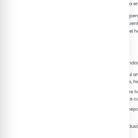
din diverse cauze, determină eliberarea en
Determinarea TGP (ALT) este utilizată pen
steatozei hepatice, cirozei, precum și pen
sau medicamente. În evaluarea funcției h
parametri biochimici specifici.
2. Indicații pentru testare
Determinarea TGP (ALT) este recomandată 
Evaluarea funcției hepatice în cadrul ana
(consum cronic de alcool, obezitate, he
Simptome sugestive pentru afectare hepat
oboseală persistentă, urină închisă la cu
Monitorizarea evoluției afecțiunilor hep
steatoză hepatică, ciroză.
Suspiciune de afectare hepatică indus
antiepileptice, chimioterapie).