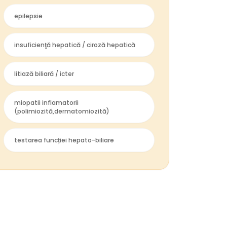
epilepsie
insuficienţă hepatică / ciroză hepatică
litiază biliară / icter
miopatii inflamatorii
(polimiozită,dermatomiozită)
testarea funcției hepato-biliare