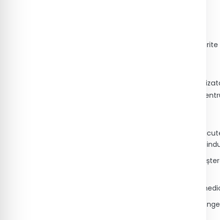
Bărbați
: 10 – 45 U/L
Femei
: 7 – 35 U/L
(U/L = unități pe litru; valorile pot fi diferi
6. Interpretarea rezultatelor
Interpretarea valorilor TGP trebuie realiz
(bilirubină, GGT, fosfatază alcalină) pent
Valori crescute pentru TGP (ALT):
Afecțiuni hepatice: hepatite virale acut
steatoză hepatică, leziuni hepatice in
Sindrom metabolic și obezitate: creșter
alcoolic.
Leziuni hepatice toxice: intoxicații m
Alte cauze: insuficiență cardiacă congesti