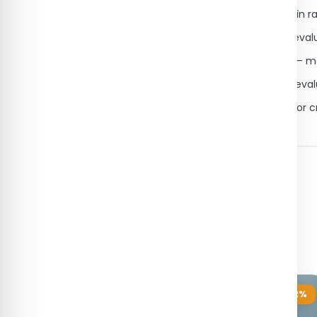
TGO (AST) – interpretarea se face în 
GGT și fosfatază alcalină – utile în eval
Bilirubina totală, directă și indirectă – 
Albumină, proteine totale – pentru eval
Ecografie hepatică – în cazul valorilor 
Pachete recomandate
4 pachete care includ acest serviciu
-20%
-12%