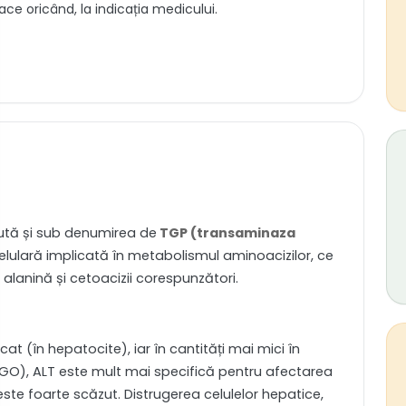
ce oricând, la indicația medicului.
ută și sub denumirea de
TGP (transaminaza
celulară implicată în metabolismul aminoacizilor, ce
 alanină și cetoacizii corespunzători.
cat (în hepatocite), iar în cantități mai mici în
(TGO), ALT este mult mai specifică pentru afectarea
 este foarte scăzut. Distrugerea celulelor hepatice,