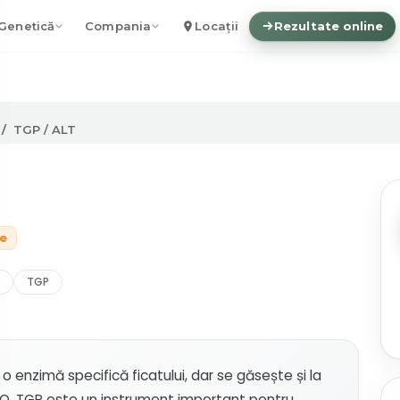
Genetică
Compania
Locații
Rezultate online
TGP / ALT
ie
TGP
 enzimă specifică ficatului, dar se găsește și la
 TGO, TGP este un instrument important pentru