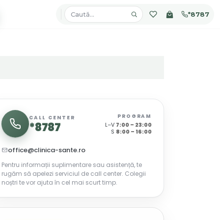
*8787
PROGRAM
CALL CENTER
*8787
L–V
7:00 – 23:00
S
8:00 – 16:00
office@clinica-sante.ro
Pentru informații suplimentare sau asistență, te
rugăm să apelezi serviciul de call center. Colegii
noștri te vor ajuta în cel mai scurt timp.