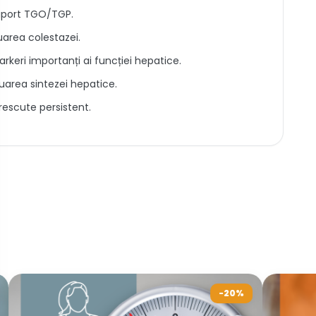
raport TGO/TGP.
uarea colestazei.
markeri importanți ai funcției hepatice.
uarea sintezei hepatice.
crescute persistent.
-20%