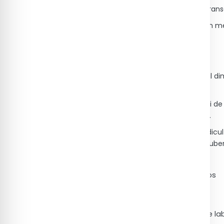
Investigarea valorilor crescute ale tran
Monitorizarea pacienților cu sindrom me
hepatică.
3. Pregătire pacient
Recoltarea se efectuează preferabil di
asigura valori stabile.
Se recomandă evitarea consumului de a
deoarece poate crește valorile TGP.
Pacientul trebuie să informeze medicu
anticonvulsivante, antibiotice, antitub
influența rezultatul.
4. Tipul probei recoltate:
sânge venos
5. Valori de referință
Valorile normale pot varia în funcție de la