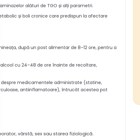
saminazelor alături de TGO și alți parametri.
tabolic și boli cronice care predispun la afectare
mineața, după un post alimentar de 8–12 ore, pentru a
lcool cu 24–48 de ore înainte de recoltare,
l despre medicamentele administrate (statine,
erculoase, antiinflamatoare), întrucât acestea pot
borator, vârstă, sex sau starea fiziologică.