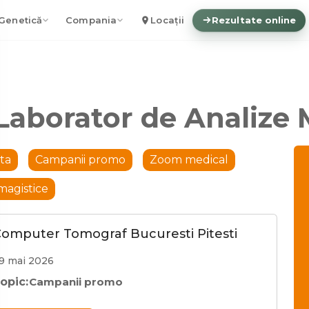
Genetică
Compania
Locații
Rezultate online
 Laborator de Analize
ta
Campanii promo
Zoom medical
imagistice
omputer Tomograf Bucuresti Pitesti
9 mai 2026
opic:
Campanii promo