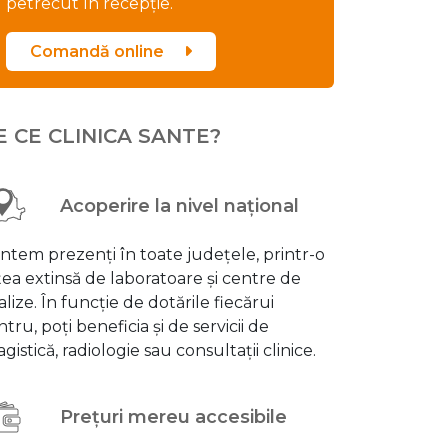
petrecut în recepție.
Comandă online
E CE CLINICA SANTE?
Acoperire la nivel național
ntem prezenți în toate județele, printr-o
țea extinsă de laboratoare și centre de
alize. În funcție de dotările fiecărui
tru, poți beneficia și de servicii de
gistică, radiologie sau consultații clinice.
Prețuri mereu accesibile