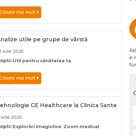
Citeşte mai mult
nalize utile pe grupe de vârstă
Aș
1 iulie 2025
e-
opic:
Util pentru sănătatea ta
fo
Citeşte mai mult
ehnologie GE Healthcare la Clinica Sante
 iulie 2025
opic:
Explorări imagistice
Zoom medical