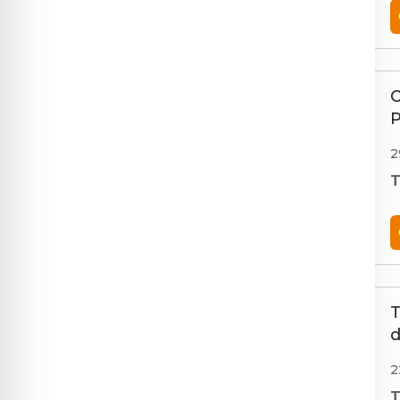
Formulare
Acces parteneri
O
P
2
T
T
d
2
T