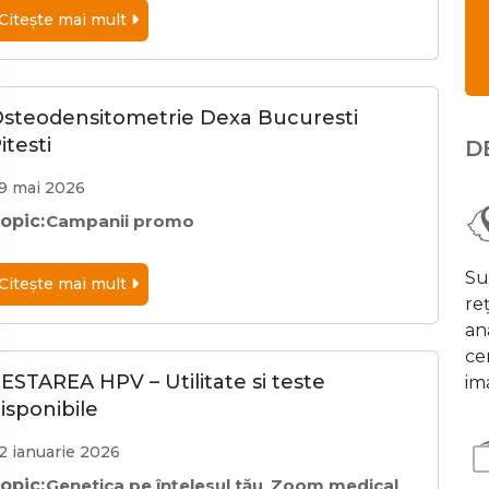
Citeşte mai mult
steodensitometrie Dexa Bucuresti
itesti
D
9 mai 2026
opic:
Campanii promo
Su
Citeşte mai mult
re
an
cen
ESTAREA HPV – Utilitate si teste
ima
isponibile
2 ianuarie 2026
opic:
Genetica pe înțelesul tău
Zoom medical