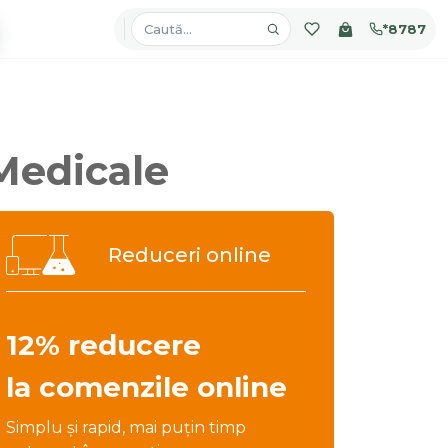
*8787
 Medicale
Reduceri online
12% reducere
la comenzile online
Simplu și rapid, mai puțin timp