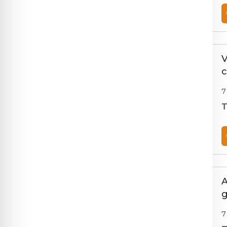
V
c
7
T
A
g
7