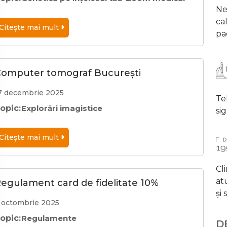
Ne
cal
Citeşte mai mult
pac
omputer tomograf București
7 decembrie 2025
Te
opic:
Explorări imagistice
si
Citeşte mai mult
Cli
at
egulament card de fidelitate 10%
și
 octombrie 2025
opic:
Regulamente
D