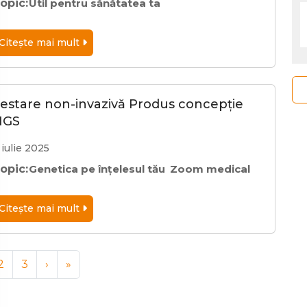
opic:
Util pentru sănătatea ta
Citeşte mai mult
estare non-invazivă Produs concepție
NGS
 iulie 2025
opic:
Genetica pe înțelesul tău
Zoom medical
Citeşte mai mult
rent Page
Page
Page
2
3
›
»