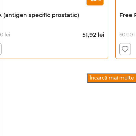
 (antigen specific prostatic)
Free 
51,92
lei
00
lei
60,00
l
Adaugă în coș
Încarcă mai multe