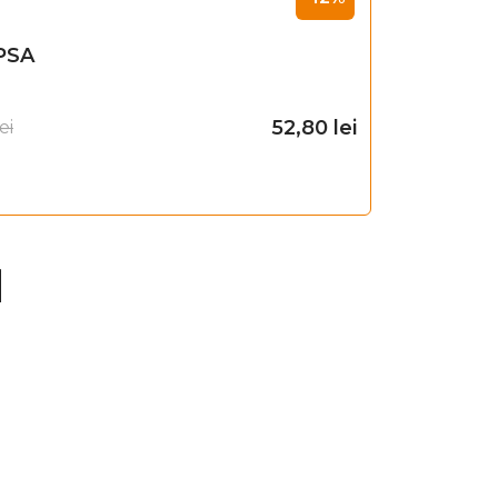
PSA
52,80
lei
ei
Adaugă în coș