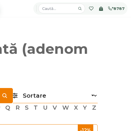
*8787
tată (adenom
P
Q
R
S
T
U
V
W
X
Y
Z
-12%