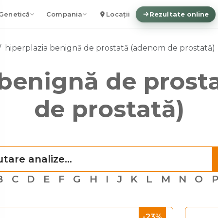
Genetică
Compania
Locații
Rezultate online
hiperplazia benignă de prostată (adenom de prostată)
 benignă de pros
de prostată)
B
C
D
E
F
G
H
I
J
K
L
M
N
O
-23%