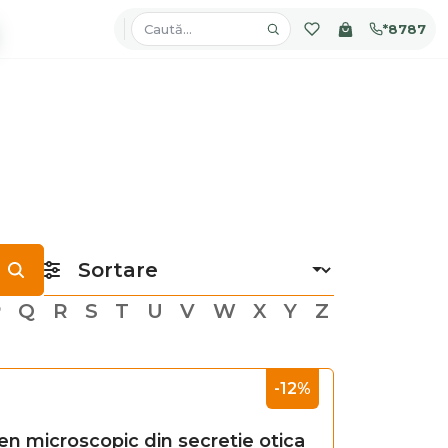
*8787
P
Q
R
S
T
U
V
W
X
Y
Z
-12%
n microscopic din secretie otica