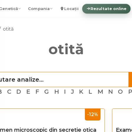
Genetică
Compania
Locații
Rezultate online
otită
otită
B
C
D
E
F
G
H
I
J
K
L
M
N
O
-12%
men microscopic din secretie otica
Exame