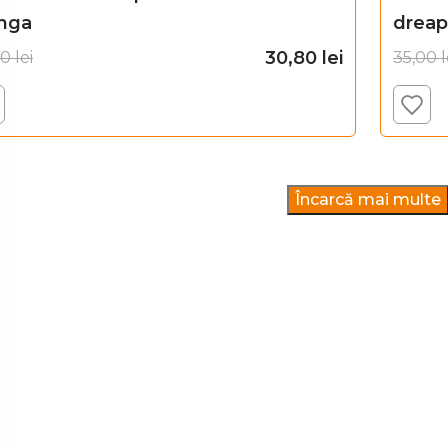
nga
dreap
30,80
lei
00
lei
35,00
l
Adaugă în coș
Încarcă mai multe