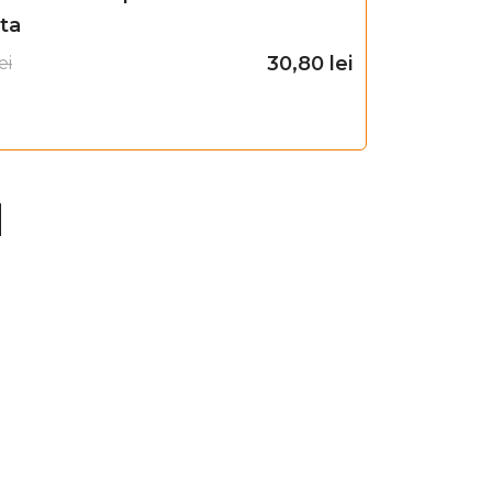
ta
30,80
lei
ei
Adaugă în coș