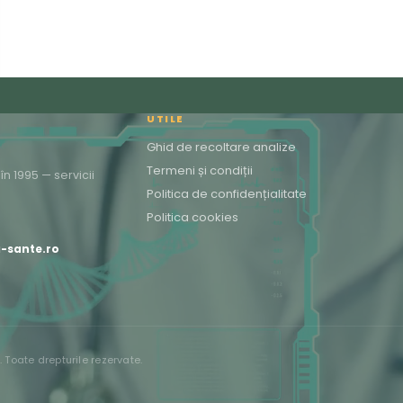
UTILE
Ghid de recoltare analize
Termeni și condiții
n 1995 — servicii
Politica de confidențialitate
Politica cookies
a-sante.ro
Toate drepturile rezervate.