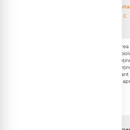
Formulare
Factori de risc pentru deficitul de vi
Acces parteneri
Creșterea necesarului de vitamina C
Efecte adverse și contraindicații
Vitamina C
, cunoscută și sub denumirea d
esențială pentru numeroase procese biolo
uman, ceea ce înseamnă că trebuie obținu
vitamină joacă un rol important în mențin
a sistemului imunitar, fiind un antioxidan
oxidativ. Pe măsură ce sezonul rece se ap
devine și mai evidentă.
1.
Surse de vitamina C
Vitamina C se găsește în numer