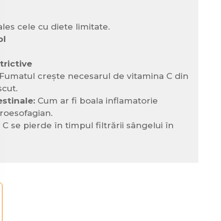
les cele cu diete limitate.
ol
trictive
Fumatul crește necesarul de vitamina C din
scut.
estinale:
Cum ar fi boala inflamatorie
troesofagian.
C se pierde în timpul filtrării sângelui în