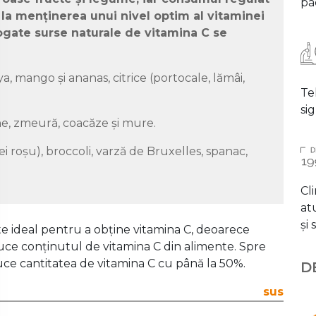
pac
 la menținerea unui nivel optim al vitaminei
ogate surse naturale de vitamina C se
ya, mango și ananas, citrice (portocale, lămâi,
Te
si
ne, zmeură, coacăze și mure.
ei roșu), broccoli, varză de Bruxelles, spanac,
Cli
at
și
 ideal pentru a obține vitamina C, deoarece
duce conținutul de vitamina C din alimente. Spre
e cantitatea de vitamina C cu până la 50%.
D
sus