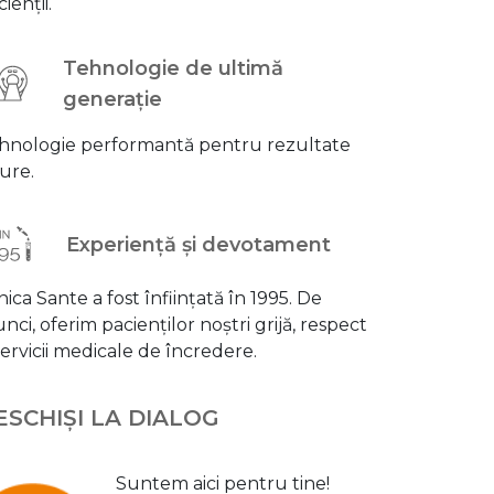
ienții.
Tehnologie de ultimă
generație
hnologie performantă pentru rezultate
gure.
Experiență și devotament
nica Sante a fost înființată în 1995. De
unci, oferim pacienților noștri grijă, respect
 servicii medicale de încredere.
ESCHIȘI LA DIALOG
Suntem aici pentru tine!