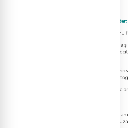
2.
Beneficiile vitaminei C
Îmbunătățirea sistemului imunitar:
Vitamina C este esențială pentru f
Aceasta stimulează producerea și
sub numele de limfocite și fagocit
infecțiilor.
Vitamina C contribuie și la întărire
apărare împotriva agenților patog
De asemenea, crește nivelul de an
Antioxidant puternic:
Fiind un antioxidant potent, vitami
molecule instabile care pot cauza s