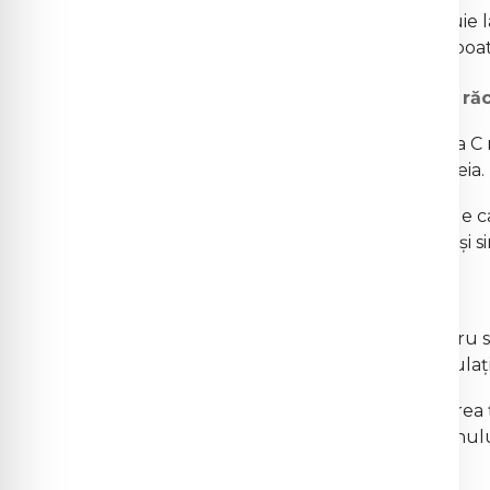
Acest efect protector contribuie la
cardiovasculare și cancerul și poa
Reducerea duratei și severității răc
Consumul adecvat de vitamina C n
severitatea simptomelor acesteia.
Studiile au arătat că persoanele
experimenta răceli mai scurte și 
Sinteza colagenului:
Vitamina C este esențială pentru 
sănătatea pielii, oaselor și articulați
Colagenul are rol în regenerarea țe
contribuie la formarea colagenulu
ridurilor.