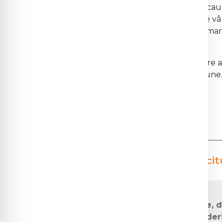
mg/zi mai mult decât nefumătorii, din cauz
variază între 15 și 75 mg/zi în funcție de v
mg/zi pentru adulți, deoarece dozele mar
litiază renală.
Pentru cei care nu reușesc să își asigure 
alimentație, suplimentele pot fi o opțiune
4.
Factori de risc pentru defici
Deficitul de vitamina C apare, d
necesități crescute sau pierde