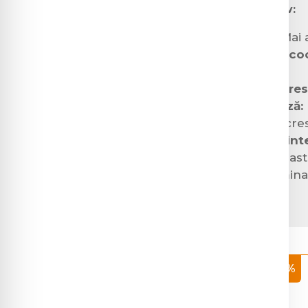
sunt mai vulnerabile, inclusiv:
Persoanele vârstnice:
Mai a
Consumul excesiv de alco
Anorexie, cancer
Cei care urmează diete res
Persoanele care fumează:
cauza stresului oxidativ cre
Pacienții cu boli gastroint
intestinală sau refluxul gas
Pacienții dializați:
Vitamina 
dializă.
-12%
Vitamina C