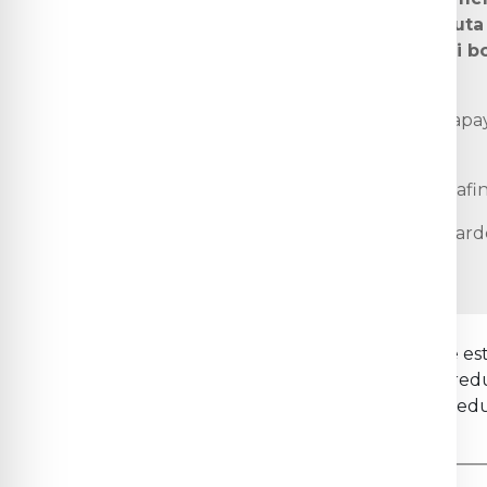
al acestor alimente poate ajuta
în organism. Printre cele mai b
numără:
Fructe:
struguri, cătină, kiwi, papa
grepfrut, și mandarine)
Fructele de pădure:
căpșuni, afi
Legume:
ardei gras (în special ard
kale, roșii.
Consumul acestor alimente proaspete este
procesarea, gătitul și depozitarea pot re
exemplu, fierberea legumelor poate reduc