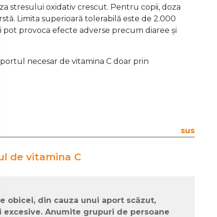
a stresului oxidativ crescut. Pentru copii, doza
ârstă. Limita superioară tolerabilă este de 2.000
i pot provoca efecte adverse precum diaree și
aportul necesar de vitamina C doar prin
.
sus
tul de vitamina C
e obicei, din cauza unui aport scăzut,
ri excesive. Anumite grupuri de persoane