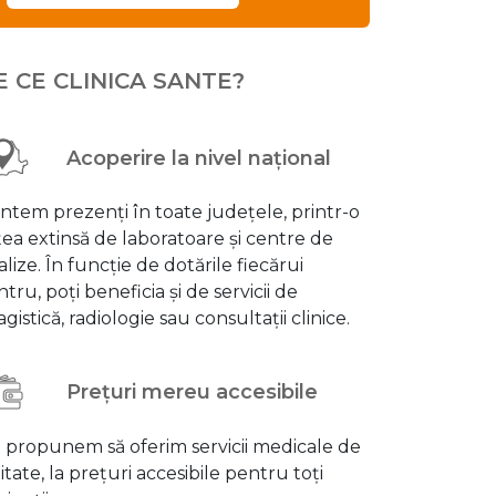
E CE CLINICA SANTE?
Acoperire la nivel național
ntem prezenți în toate județele, printr-o
țea extinsă de laboratoare și centre de
alize. În funcție de dotările fiecărui
tru, poți beneficia și de servicii de
gistică, radiologie sau consultații clinice.
Prețuri mereu accesibile
 propunem să oferim servicii medicale de
itate, la prețuri accesibile pentru toți