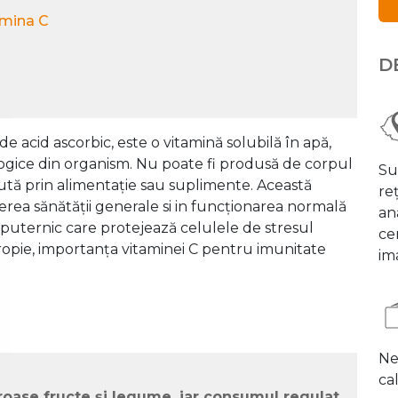
tamina C
D
e acid ascorbic, este o vitamină solubilă în apă,
gice din organism. Nu poate fi produsă de corpul
Su
tă prin alimentație sau suplimente. Această
re
erea sănătății generale si in funcționarea normală
an
t puternic care protejează celulele de stresul
cen
ropie, importanța vitaminei C pentru imunitate
ima
Ne
cal
oase fructe și legume, iar consumul regulat