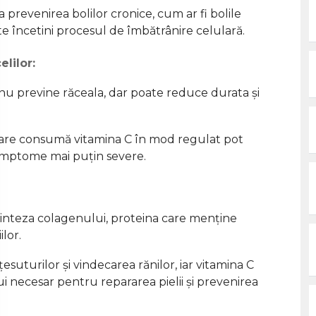
 prevenirea bolilor cronice, cum ar fi bolile
te încetini procesul de îmbătrânire celulară.
elilor:
u previne răceala, dar poate reduce durata și
 care consumă vitamina C în mod regulat pot
simptome mai puțin severe.
sinteza colagenului, proteina care menține
ilor.
suturilor și vindecarea rănilor, iar vitamina C
i necesar pentru repararea pielii și prevenirea