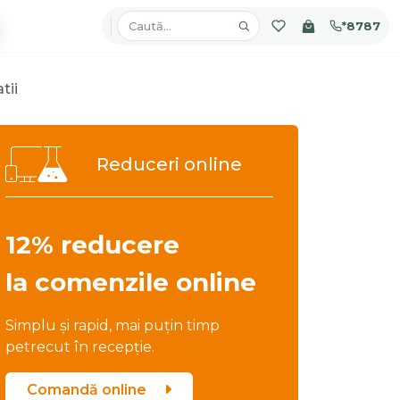
*8787
tii
Reduceri online
12% reducere
la comenzile online
Simplu și rapid, mai puțin timp
petrecut în recepție.
Comandă online