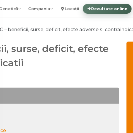
Genetică
Compania
Locații
Rezultate online
 – beneficii, surse, deficit, efecte adverse si contraindica
i, surse, deficit, efecte
catii
ece