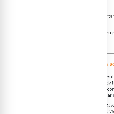
Absorbția fierului:
Un alt beneficiu important al vita
din alimentele vegetale.
Acest lucru este esențial pentru 
mai ales la femei și copii.
3.
Vitamina C și imunitatea în s
Pe măsură ce ne îndreptăm spre sezonul rece
vitamina C poate juca un rol semnificativ în
„magică” de vitamina C care să prevină co
ajuta la menținerea unui sistem imunitar r
Doza zilnică recomandată de vitamina C vari
doza este de 90 mg/zi pentru bărbați și 7