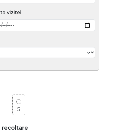
ta vizitei
5
e recoltare