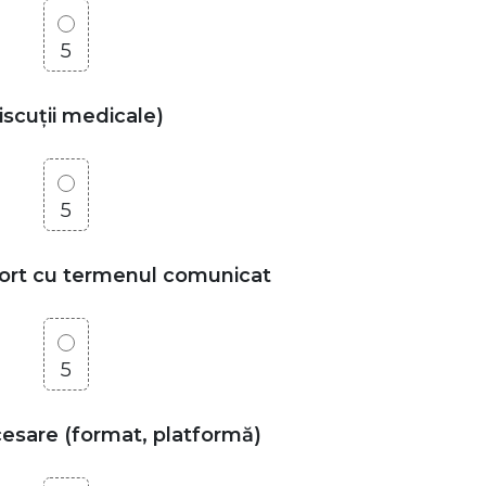
5
discuții medicale)
5
aport cu termenul comunicat
5
ccesare (format, platformă)