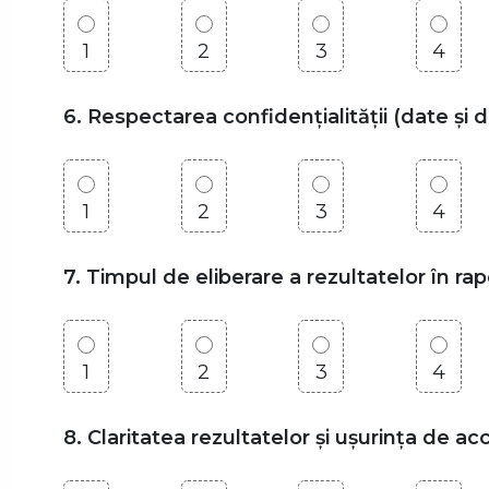
1
2
3
4
6. Respectarea confidențialității (date și 
1
2
3
4
7. Timpul de eliberare a rezultatelor în r
1
2
3
4
8. Claritatea rezultatelor și ușurința de a