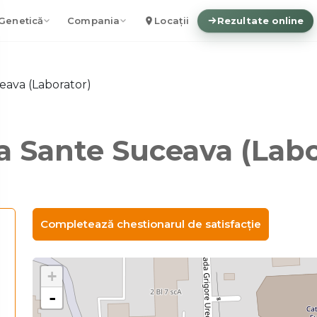
Genetică
Compania
Locații
Rezultate online
eava (Laborator)
ca Sante Suceava (Labo
Completează chestionarul de satisfacție
+
-