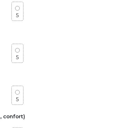
5
5
5
, confort)