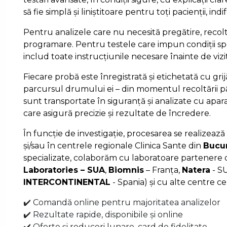
să fie simplă și liniștitoare pentru toți pacienții, ind
Pentru analizele care nu necesită pregătire, recolt
programare. Pentru testele care impun condiții spe
includ toate instrucțiunile necesare înainte de vizi
Fiecare probă este înregistrată și etichetată cu gri
parcursul drumului ei – din momentul recoltării pâ
sunt transportate în siguranță și analizate cu apa
care asigură precizie și rezultate de încredere.
În funcție de investigație, procesarea se realizează 
și/sau în centrele regionale Clinica Sante din
Bucur
specializate, colaborăm cu laboratoare partenere d
Laboratories – SUA
,
Biomnis
– Franța,
Natera
- S
INTERCONTINENTAL
- Spania) și cu alte centre ce
✔️ Comandă online pentru majoritatea analizelor
✔️ Rezultate rapide, disponibile și online
✔️ Oferte și reduceri lunare, card de fidelitate