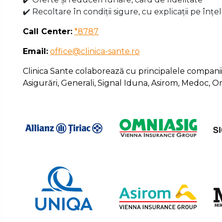
✔️ Recoltare în condiții sigure, cu explicații pe înțe
Call Center:
*8787
Email:
office@clinica-sante.ro
Clinica Sante colaborează cu principalele companii p
Asigurări, Generali, Signal Iduna, Asirom, Medoc, 