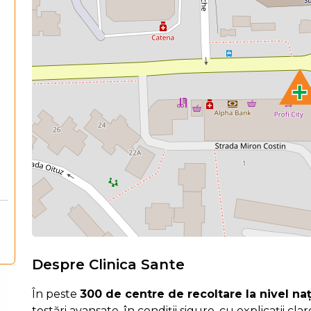
Despre Clinica Sante
În peste
300 de centre de recoltare la nivel na
testări avansate, în condiții sigure, cu explicații cla