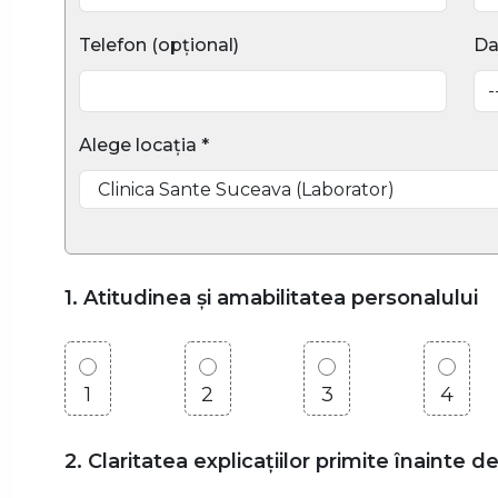
Telefon (opțional)
Da
Alege locația *
1. Atitudinea și amabilitatea personalului
1
2
3
4
2. Claritatea explicațiilor primite înainte d