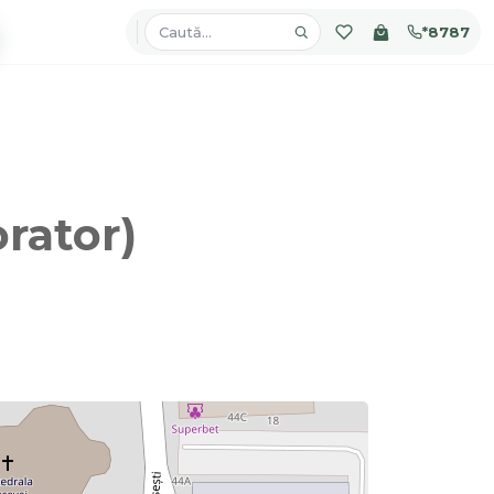
*8787
rator)