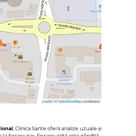
Leaflet
| ©
OpenStreetMap
contributors
țional
, Clinica Sante oferă analize uzuale și
re la fiecare pas. Fiecare vizită este gândită