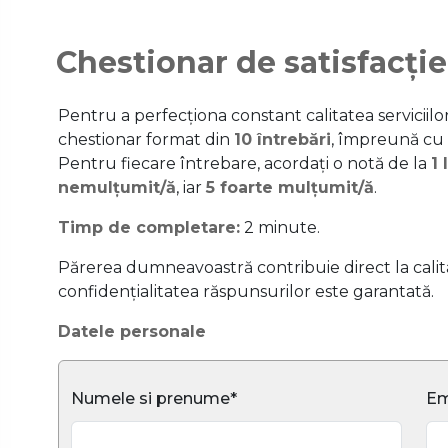
Chestionar de satisfacție
Pentru a perfecționa constant calitatea serviciil
chestionar format din
10 întrebări
, împreună cu
Pentru fiecare întrebare, acordați o notă de la
1 
nemulțumit/ă
, iar
5 foarte mulțumit/ă
.
Timp de completare:
2 minute.
Părerea dumneavoastră contribuie direct la calitat
confidențialitatea răspunsurilor este garantată.
Datele personale
Numele si prenume*
Em