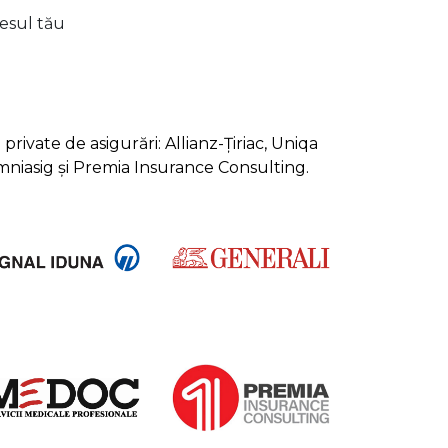
lesul tău
rivate de asigurări: Allianz-Țiriac, Uniqa
Omniasig și Premia Insurance Consulting.