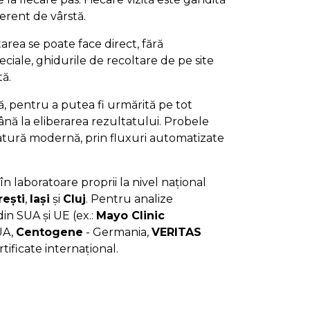
iferent de vârstă.
area se poate face direct, fără
ciale, ghidurile de recoltare de pe site
tă.
jă, pentru a putea fi urmărită pe tot
nă la eliberarea rezultatului. Probele
ratură modernă, prin fluxuri automatizate
în laboratoare proprii la nivel național
ești
,
Iași
și
Cluj
. Pentru analize
in SUA și UE (ex.:
Mayo Clinic
UA,
Centogene
- Germania,
VERITAS
rtificate internațional.