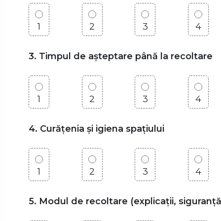
1
2
3
4
3. Timpul de așteptare până la recoltare
1
2
3
4
4. Curățenia și igiena spațiului
1
2
3
4
5. Modul de recoltare (explicații, siguranță