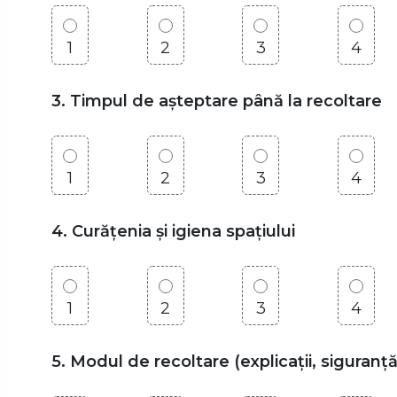
1
2
3
4
3. Timpul de așteptare până la recoltare
1
2
3
4
4. Curățenia și igiena spațiului
1
2
3
4
5. Modul de recoltare (explicații, siguranță