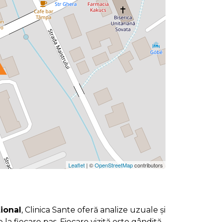
Leaflet
| ©
OpenStreetMap
contributors
țional
, Clinica Sante oferă analize uzuale și
re la fiecare pas. Fiecare vizită este gândită