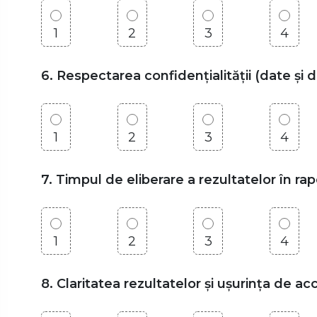
1
2
3
4
6. Respectarea confidențialității (date și 
1
2
3
4
7. Timpul de eliberare a rezultatelor în r
1
2
3
4
8. Claritatea rezultatelor și ușurința de a