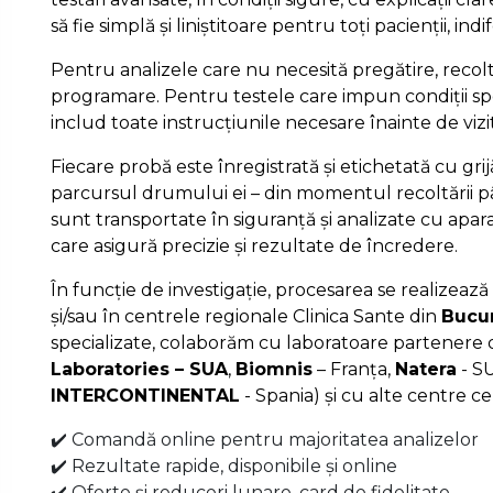
să fie simplă și liniștitoare pentru toți pacienții, ind
Pentru analizele care nu necesită pregătire, recolt
programare. Pentru testele care impun condiții spe
includ toate instrucțiunile necesare înainte de vizi
Fiecare probă este înregistrată și etichetată cu gri
parcursul drumului ei – din momentul recoltării pâ
sunt transportate în siguranță și analizate cu apa
care asigură precizie și rezultate de încredere.
În funcție de investigație, procesarea se realizează 
și/sau în centrele regionale Clinica Sante din
Bucur
specializate, colaborăm cu laboratoare partenere d
Laboratories – SUA
,
Biomnis
– Franța,
Natera
- S
INTERCONTINENTAL
- Spania) și cu alte centre ce
✔️ Comandă online pentru majoritatea analizelor
✔️ Rezultate rapide, disponibile și online
✔️ Oferte și reduceri lunare, card de fidelitate