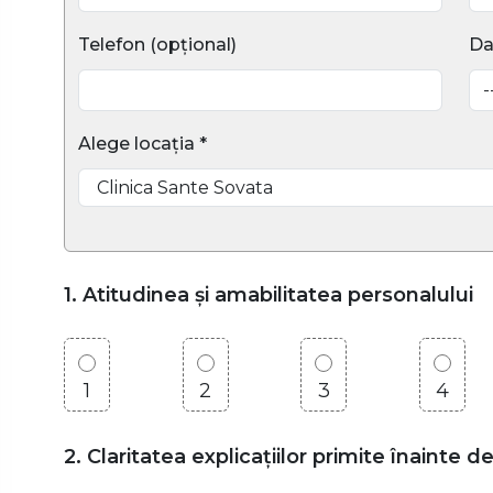
Telefon (opțional)
Da
Alege locația *
1. Atitudinea și amabilitatea personalului
1
2
3
4
2. Claritatea explicațiilor primite înainte d