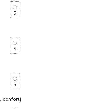
5
5
5
, confort)