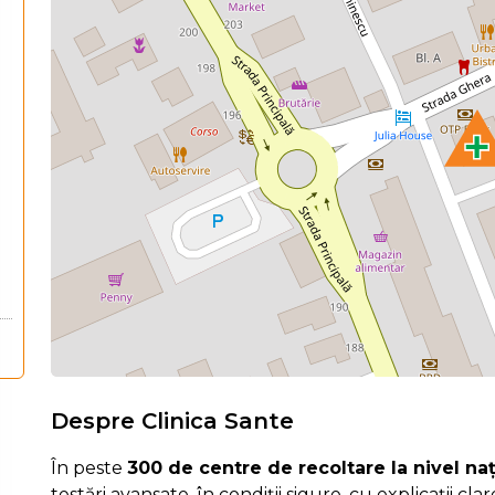
Despre Clinica Sante
În peste
300 de centre de recoltare la nivel na
testări avansate, în condiții sigure, cu explicații cla