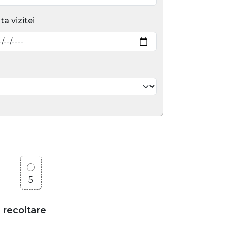
ta vizitei
5
e recoltare