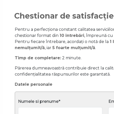
Chestionar de satisfacție
Pentru a perfecționa constant calitatea serviciil
chestionar format din
10 întrebări
, împreună cu
Pentru fiecare întrebare, acordați o notă de la
1 
nemulțumit/ă
, iar
5 foarte mulțumit/ă
.
Timp de completare:
2 minute.
Părerea dumneavoastră contribuie direct la calitat
confidențialitatea răspunsurilor este garantată.
Datele personale
Numele si prenume*
Em