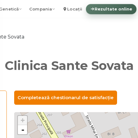
Genetică
Compania
Locații
Rezultate online
nte Sovata
Clinica Sante Sovata
Completează chestionarul de satisfacție
+
-