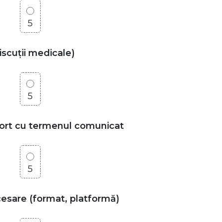
5
discuții medicale)
5
aport cu termenul comunicat
5
ccesare (format, platformă)