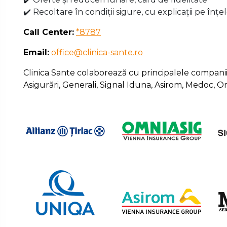
✔️ Recoltare în condiții sigure, cu explicații pe înțe
Call Center:
*8787
Email:
office@clinica-sante.ro
Clinica Sante colaborează cu principalele companii p
Asigurări, Generali, Signal Iduna, Asirom, Medoc, 