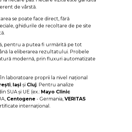
iferent de vârstă.
area se poate face direct, fără
ciale, ghidurile de recoltare de pe site
tă.
jă, pentru a putea fi urmărită pe tot
nă la eliberarea rezultatului. Probele
ratură modernă, prin fluxuri automatizate
în laboratoare proprii la nivel național
ești
,
Iași
și
Cluj
. Pentru analize
in SUA și UE (ex.:
Mayo Clinic
UA,
Centogene
- Germania,
VERITAS
rtificate internațional.