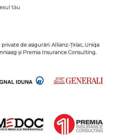
lesul tău
rivate de asigurări: Allianz-Țiriac, Uniqa
Omniasig și Premia Insurance Consulting.