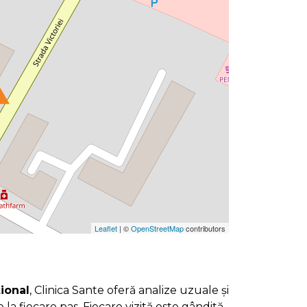
Leaflet
| ©
OpenStreetMap
contributors
țional
, Clinica Sante oferă analize uzuale și
re la fiecare pas. Fiecare vizită este gândită