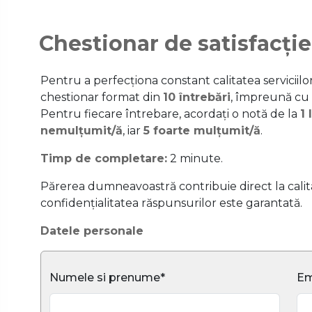
Chestionar de satisfacție
Pentru a perfecționa constant calitatea serviciil
chestionar format din
10 întrebări
, împreună cu
Pentru fiecare întrebare, acordați o notă de la
1 
nemulțumit/ă
, iar
5 foarte mulțumit/ă
.
Timp de completare:
2 minute.
Părerea dumneavoastră contribuie direct la calitat
confidențialitatea răspunsurilor este garantată.
Datele personale
Numele si prenume*
Em