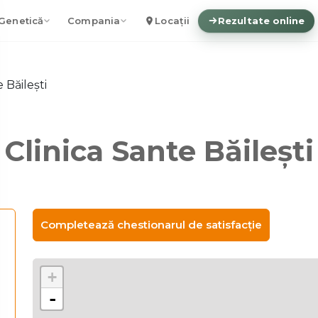
Genetică
Compania
Locații
Rezultate online
 Băilești
Clinica Sante Băilești
Completează chestionarul de satisfacție
+
-