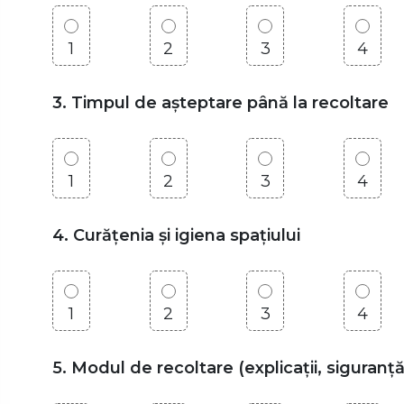
1
2
3
4
3. Timpul de așteptare până la recoltare
1
2
3
4
4. Curățenia și igiena spațiului
1
2
3
4
5. Modul de recoltare (explicații, siguranță