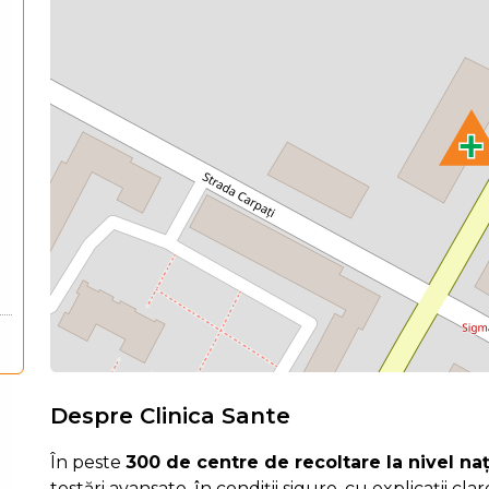
Despre Clinica Sante
În peste
300 de centre de recoltare la nivel na
testări avansate, în condiții sigure, cu explicații cla