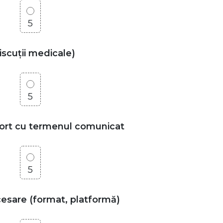
5
discuții medicale)
5
aport cu termenul comunicat
5
ccesare (format, platformă)