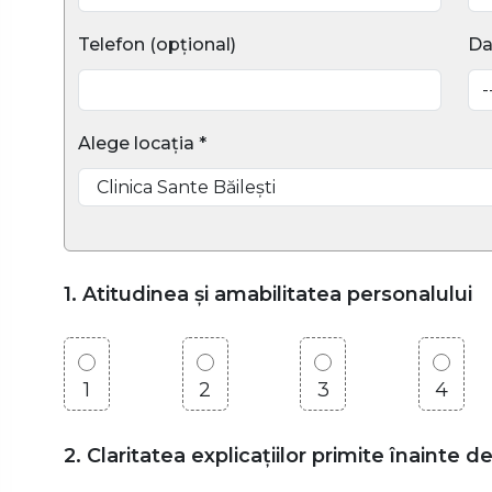
Telefon (opțional)
Da
Alege locația *
1. Atitudinea și amabilitatea personalului
1
2
3
4
2. Claritatea explicațiilor primite înainte d