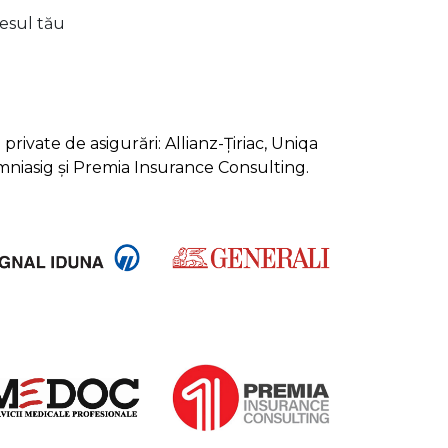
lesul tău
rivate de asigurări: Allianz-Țiriac, Uniqa
Omniasig și Premia Insurance Consulting.