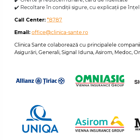
✔️ Recoltare în condiții sigure, cu explicații pe înțe
Call Center:
*8787
Email:
office@clinica-sante.ro
Clinica Sante colaborează cu principalele companii p
Asigurări, Generali, Signal Iduna, Asirom, Medoc, 