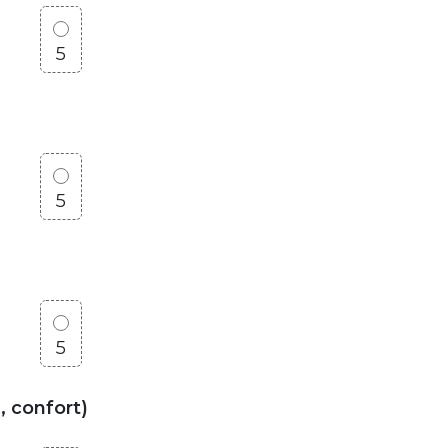
5
5
5
, confort)