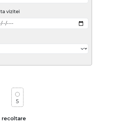
ta vizitei
5
e recoltare