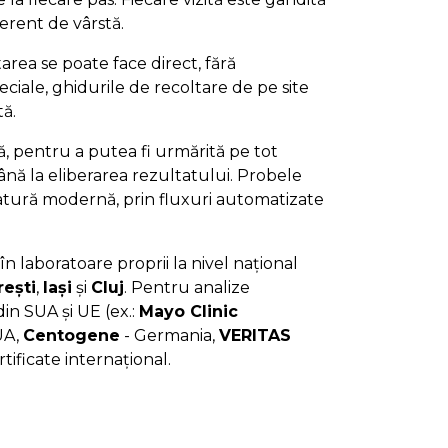
iferent de vârstă.
area se poate face direct, fără
ciale, ghidurile de recoltare de pe site
tă.
jă, pentru a putea fi urmărită pe tot
nă la eliberarea rezultatului. Probele
ratură modernă, prin fluxuri automatizate
în laboratoare proprii la nivel național
ești
,
Iași
și
Cluj
. Pentru analize
in SUA și UE (ex.:
Mayo Clinic
UA,
Centogene
- Germania,
VERITAS
rtificate internațional.