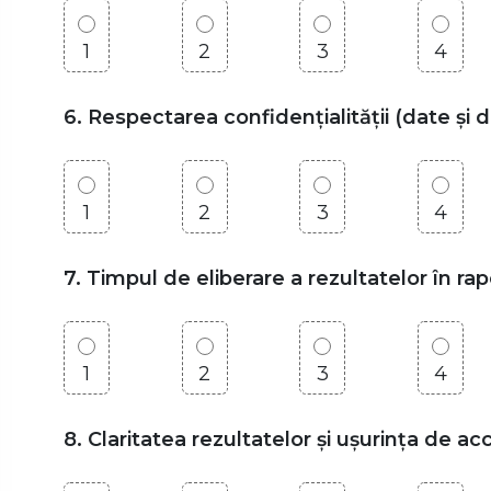
1
2
3
4
6. Respectarea confidențialității (date și 
1
2
3
4
7. Timpul de eliberare a rezultatelor în r
1
2
3
4
8. Claritatea rezultatelor și ușurința de a