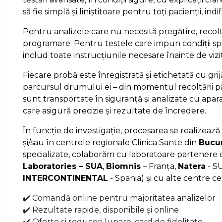
să fie simplă și liniștitoare pentru toți pacienții, ind
Pentru analizele care nu necesită pregătire, recolt
programare. Pentru testele care impun condiții spe
includ toate instrucțiunile necesare înainte de vizi
Fiecare probă este înregistrată și etichetată cu gri
parcursul drumului ei – din momentul recoltării pâ
sunt transportate în siguranță și analizate cu apa
care asigură precizie și rezultate de încredere.
În funcție de investigație, procesarea se realizează 
și/sau în centrele regionale Clinica Sante din
Bucur
specializate, colaborăm cu laboratoare partenere d
Laboratories – SUA
,
Biomnis
– Franța,
Natera
- S
INTERCONTINENTAL
- Spania) și cu alte centre ce
✔️ Comandă online pentru majoritatea analizelor
✔️ Rezultate rapide, disponibile și online
✔️ Oferte și reduceri lunare, card de fidelitate