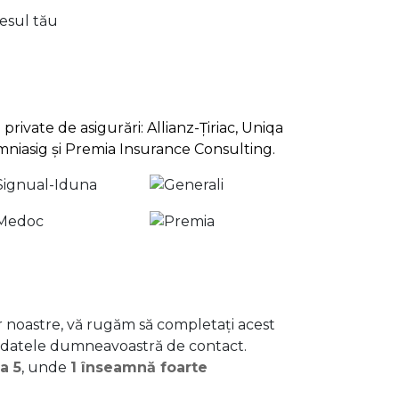
lesul tău
rivate de asigurări: Allianz-Țiriac, Uniqa
Omniasig și Premia Insurance Consulting.
or noastre, vă rugăm să completați acest
 datele dumneavoastră de contact.
la 5
, unde
1 înseamnă foarte