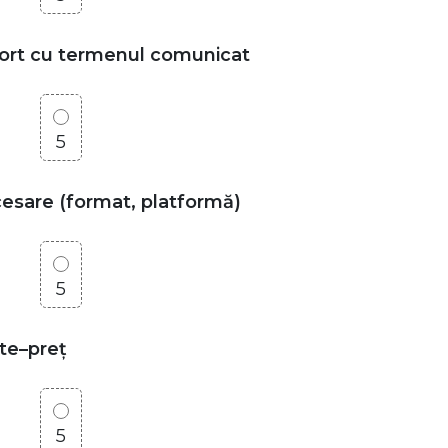
aport cu termenul comunicat
5
ccesare (format, platformă)
5
ate–preț
5