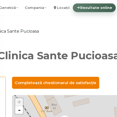
Genetică
Compania
Locații
Rezultate online
nica Sante Pucioasa
Clinica Sante Pucioas
Completează chestionarul de satisfacție
+
-