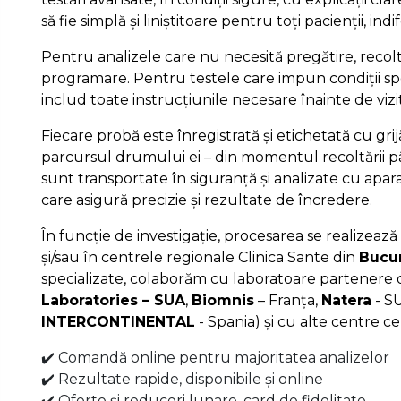
să fie simplă și liniștitoare pentru toți pacienții, ind
Pentru analizele care nu necesită pregătire, recolt
programare. Pentru testele care impun condiții spe
includ toate instrucțiunile necesare înainte de vizi
Fiecare probă este înregistrată și etichetată cu gri
parcursul drumului ei – din momentul recoltării pâ
sunt transportate în siguranță și analizate cu apa
care asigură precizie și rezultate de încredere.
În funcție de investigație, procesarea se realizează 
și/sau în centrele regionale Clinica Sante din
Bucur
specializate, colaborăm cu laboratoare partenere d
Laboratories – SUA
,
Biomnis
– Franța,
Natera
- S
INTERCONTINENTAL
- Spania) și cu alte centre ce
✔️ Comandă online pentru majoritatea analizelor
✔️ Rezultate rapide, disponibile și online
✔️ Oferte și reduceri lunare, card de fidelitate