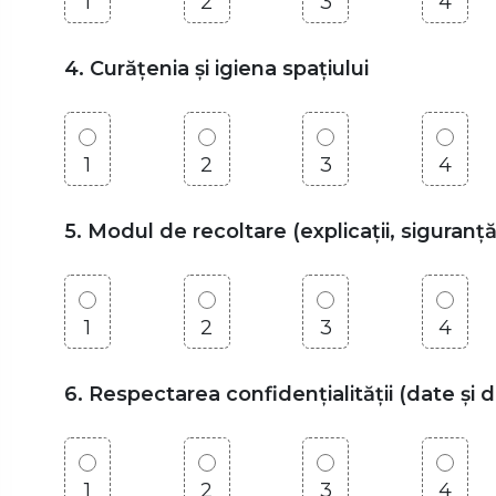
1
2
3
4
4. Curățenia și igiena spațiului
1
2
3
4
5. Modul de recoltare (explicații, siguranță
1
2
3
4
6. Respectarea confidențialității (date și 
1
2
3
4