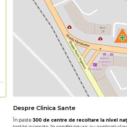
Despre Clinica Sante
În peste
300 de centre de recoltare la nivel na
testări avansate, în condiții sigure, cu explicații cla