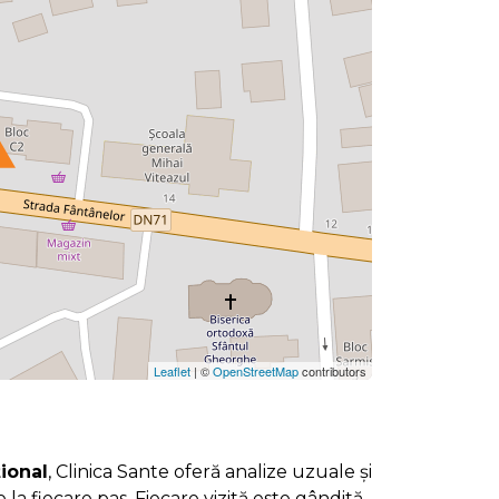
Leaflet
| ©
OpenStreetMap
contributors
țional
, Clinica Sante oferă analize uzuale și
re la fiecare pas. Fiecare vizită este gândită