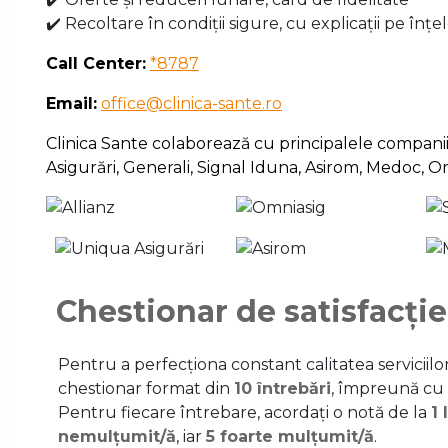
✔️ Recoltare în condiții sigure, cu explicații pe înțe
Call Center:
*8787
Email:
office@clinica-sante.ro
Clinica Sante colaborează cu principalele companii p
Asigurări, Generali, Signal Iduna, Asirom, Medoc, 
Chestionar de satisfacție
Pentru a perfecționa constant calitatea serviciil
chestionar format din
10 întrebări
, împreună cu
Pentru fiecare întrebare, acordați o notă de la
1 
nemulțumit/ă
, iar
5 foarte mulțumit/ă
.