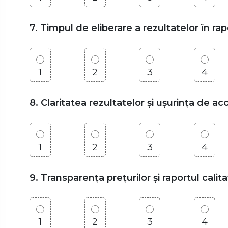
7. Timpul de eliberare a rezultatelor în r
1
2
3
4
8. Claritatea rezultatelor și ușurința de a
1
2
3
4
9. Transparența prețurilor și raportul calit
1
2
3
4