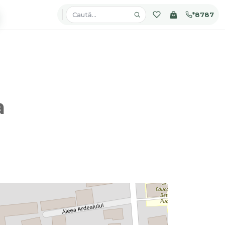
*8787
a