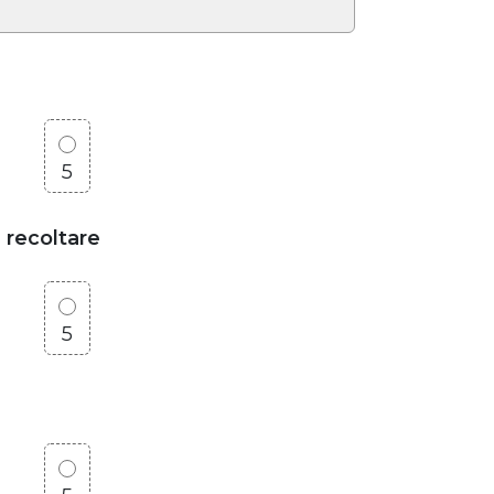
5
e recoltare
5