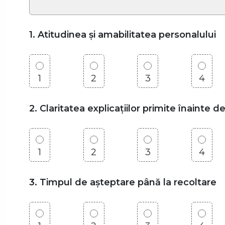
1. Atitudinea și amabilitatea personalului
1
2
3
4
2. Claritatea explicațiilor primite înainte d
1
2
3
4
3. Timpul de așteptare până la recoltare