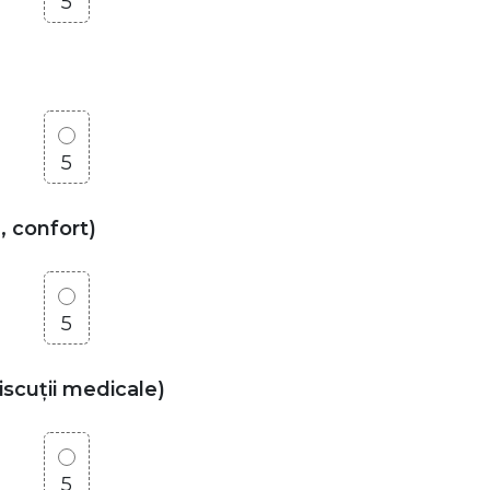
5
5
, confort)
5
discuții medicale)
5