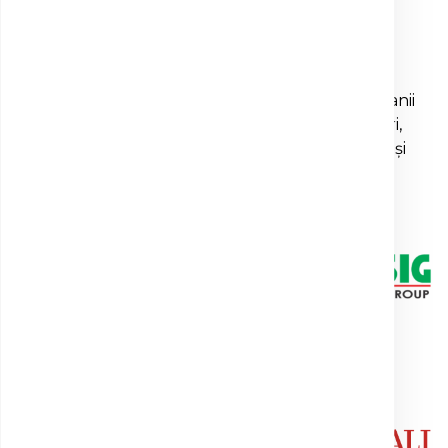
Call Center:
*8787
Email:
office@clinica-sante.ro
Clinica Sante colaborează cu principalele companii
private de asigurări: Allianz-Țiriac, Uniqa Asigurări,
Generali, Signal Iduna, Asirom, Medoc, Omniasig și
Premia Insurance Consulting.