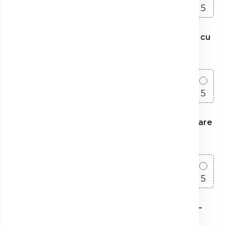
1
2
3
4
5
7. Timpul de eliberare a rezultatelor în raport cu
termenul comunicat
1
2
3
4
5
8. Claritatea rezultatelor și ușurința de accesare
(format, platformă)
1
2
3
4
5
9. Transparența prețurilor și raportul calitate–
preț