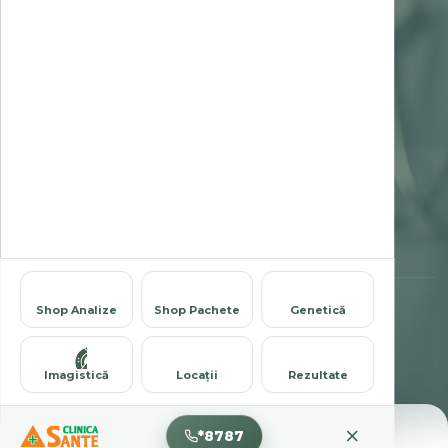
Ghid de recoltare analize
Termeni și condiții
Politica de confidențialitate
Politica cookies
COMPANIE
Despre noi
Chestionar de satisfacție
Contact
Cariere
© 1995-2026 Clinica Sante — Laborator Analize Medicale. Toate
Shop Analize
Shop Pachete
Genetică
drepturile rezervate.
Imagistică
Locații
Rezultate
*8787
Locații
Rezultate
Caută
Meniu