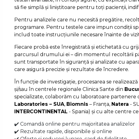
să fie simplă și liniștitoare pentru toți pacienții, ind
Pentru analizele care nu necesită pregătire, recolt
programare. Pentru testele care impun condiții spe
includ toate instrucțiunile necesare înainte de vizi
Fiecare probă este înregistrată și etichetată cu gri
parcursul drumului ei – din momentul recoltării pâ
sunt transportate în siguranță și analizate cu apa
care asigură precizie și rezultate de încredere.
În funcție de investigație, procesarea se realizează 
și/sau în centrele regionale Clinica Sante din
Bucur
specializate, colaborăm cu laboratoare partenere d
Laboratories – SUA
,
Biomnis
– Franța,
Natera
- S
INTERCONTINENTAL
- Spania) și cu alte centre ce
✔️ Comandă online pentru majoritatea analizelor
✔️ Rezultate rapide, disponibile și online
✔️ Oferte și reduceri lunare, card de fidelitate