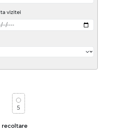
ta vizitei
5
e recoltare