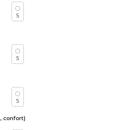
5
5
5
, confort)