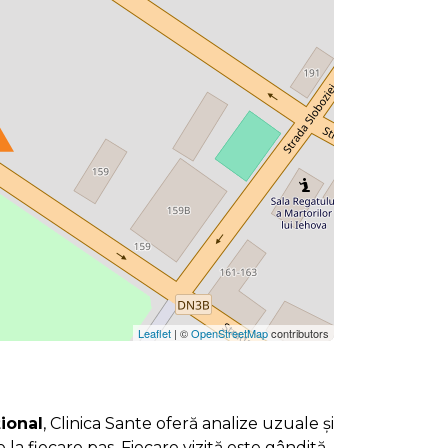
Leaflet
| ©
OpenStreetMap
contributors
țional
, Clinica Sante oferă analize uzuale și
re la fiecare pas. Fiecare vizită este gândită