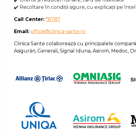
✔️ Recoltare în condiții sigure, cu explicații pe înțe
Call Center:
*8787
Email:
office@clinica-sante.ro
Clinica Sante colaborează cu principalele companii p
Asigurări, Generali, Signal Iduna, Asirom, Medoc, 