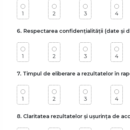
1
2
3
4
6. Respectarea confidențialității (date și 
1
2
3
4
7. Timpul de eliberare a rezultatelor în r
1
2
3
4
8. Claritatea rezultatelor și ușurința de a