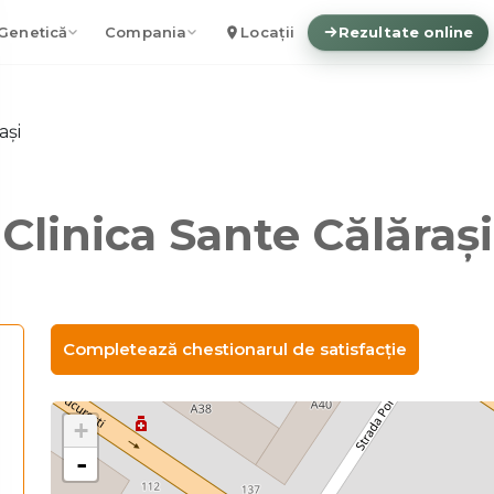
Genetică
Compania
Locații
Rezultate online
ași
Clinica Sante Călărași
Completează chestionarul de satisfacție
+
-