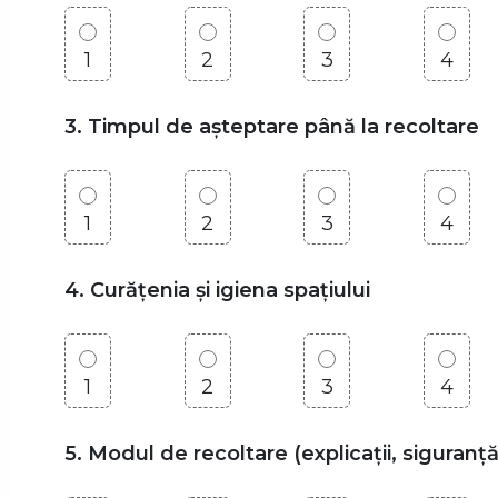
1
2
3
4
3. Timpul de așteptare până la recoltare
1
2
3
4
4. Curățenia și igiena spațiului
1
2
3
4
5. Modul de recoltare (explicații, siguranță