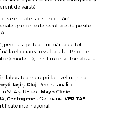
iferent de vârstă.
area se poate face direct, fără
ciale, ghidurile de recoltare de pe site
tă.
jă, pentru a putea fi urmărită pe tot
nă la eliberarea rezultatului. Probele
ratură modernă, prin fluxuri automatizate
în laboratoare proprii la nivel național
ești
,
Iași
și
Cluj
. Pentru analize
in SUA și UE (ex.:
Mayo Clinic
UA,
Centogene
- Germania,
VERITAS
rtificate internațional.