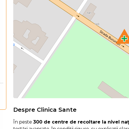
Despre Clinica Sante
În peste
300 de centre de recoltare la nivel na
testări avansate, în condiții sigure, cu explicații cla