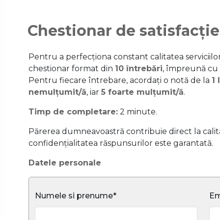
Chestionar de satisfacție
Pentru a perfecționa constant calitatea serviciil
chestionar format din
10 întrebări
, împreună cu
Pentru fiecare întrebare, acordați o notă de la
1 
nemulțumit/ă
, iar
5 foarte mulțumit/ă
.
Timp de completare:
2 minute.
Părerea dumneavoastră contribuie direct la calitat
confidențialitatea răspunsurilor este garantată.
Datele personale
Numele si prenume*
Em