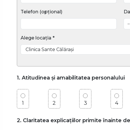
Telefon (opțional)
Da
Alege locația *
1. Atitudinea și amabilitatea personalului
1
2
3
4
2. Claritatea explicațiilor primite înainte d