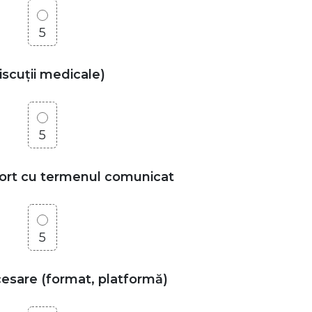
5
discuții medicale)
5
aport cu termenul comunicat
5
ccesare (format, platformă)