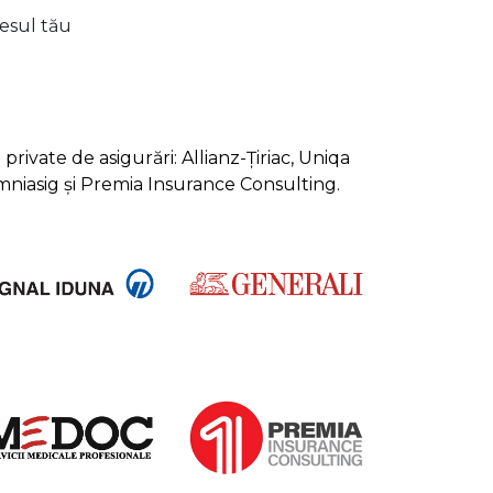
lesul tău
rivate de asigurări: Allianz-Țiriac, Uniqa
Omniasig și Premia Insurance Consulting.