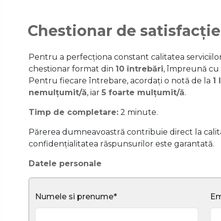
Chestionar de satisfacție
Pentru a perfecționa constant calitatea serviciil
chestionar format din
10 întrebări
, împreună cu
Pentru fiecare întrebare, acordați o notă de la
1 
nemulțumit/ă
, iar
5 foarte mulțumit/ă
.
Timp de completare:
2 minute.
Părerea dumneavoastră contribuie direct la calitat
confidențialitatea răspunsurilor este garantată.
Datele personale
Numele si prenume*
Em