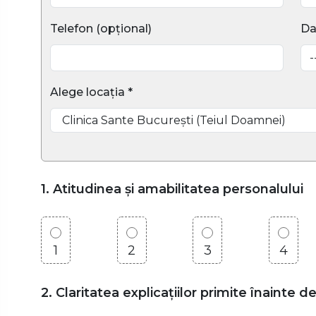
Telefon (opțional)
Da
Alege locația *
1. Atitudinea și amabilitatea personalului
1
2
3
4
2. Claritatea explicațiilor primite înainte d