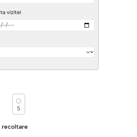
ta vizitei
5
e recoltare