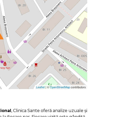
Leaflet
| ©
OpenStreetMap
contributors
țional
, Clinica Sante oferă analize uzuale și
re la fiecare pas. Fiecare vizită este gândită