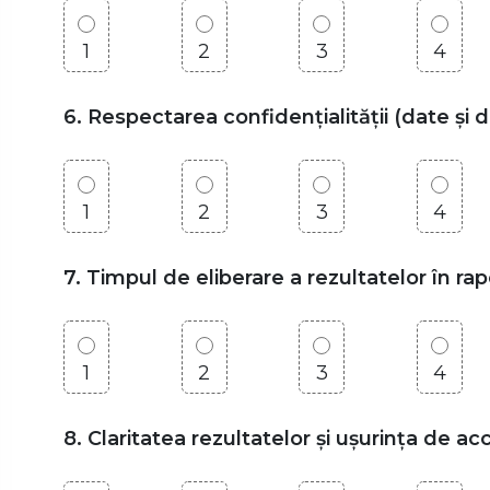
1
2
3
4
6. Respectarea confidențialității (date și 
1
2
3
4
7. Timpul de eliberare a rezultatelor în r
1
2
3
4
8. Claritatea rezultatelor și ușurința de a