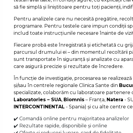
să fie simplă și liniștitoare pentru toți pacienții, ind
Pentru analizele care nu necesită pregătire, recolt
programare. Pentru testele care impun condiții spe
includ toate instrucțiunile necesare înainte de vizi
Fiecare probă este înregistrată și etichetată cu gri
parcursul drumului ei – din momentul recoltării pâ
sunt transportate în siguranță și analizate cu apa
care asigură precizie și rezultate de încredere.
În funcție de investigație, procesarea se realizează 
și/sau în centrele regionale Clinica Sante din
Bucur
specializate, colaborăm cu laboratoare partenere d
Laboratories – SUA
,
Biomnis
– Franța,
Natera
- S
INTERCONTINENTAL
- Spania) și cu alte centre ce
✔️ Comandă online pentru majoritatea analizelor
✔️ Rezultate rapide, disponibile și online
✔️ Oferte și reduceri lunare, card de fidelitate