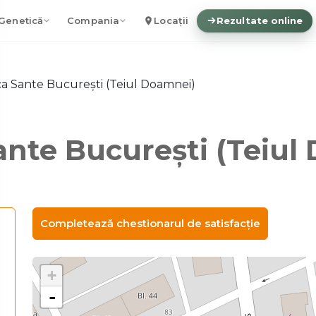
Genetică
Compania
Locații
Rezultate online
ica Sante București (Teiul Doamnei)
Sante București (Teiul
Completează chestionarul de satisfacție
+
-