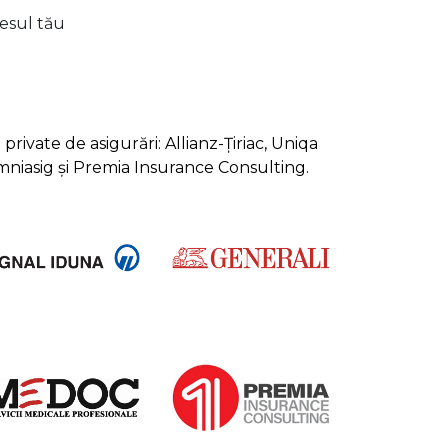
lesul tău
rivate de asigurări: Allianz-Țiriac, Uniqa
Omniasig și Premia Insurance Consulting.