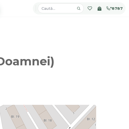
*8787
 Doamnei)