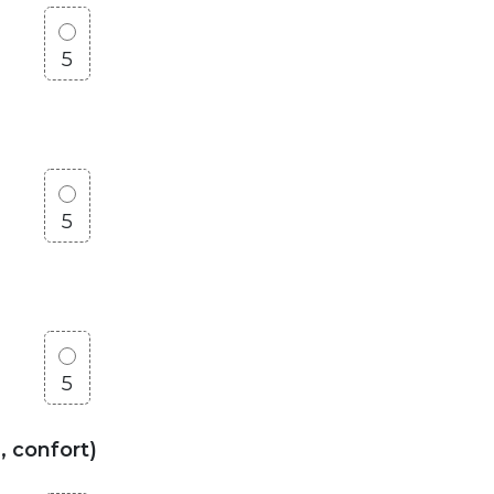
5
5
5
, confort)