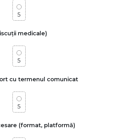
5
discuții medicale)
5
aport cu termenul comunicat
5
ccesare (format, platformă)