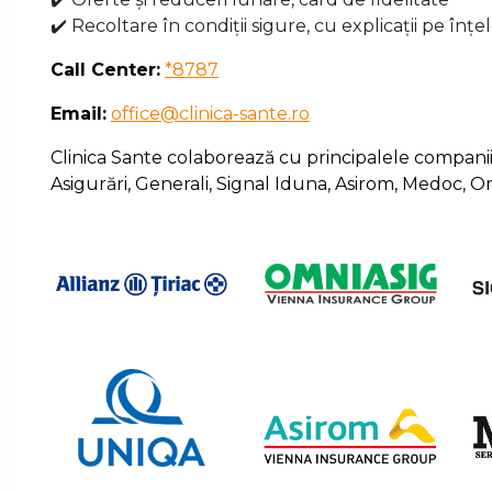
✔️ Recoltare în condiții sigure, cu explicații pe înțe
Call Center:
*8787
Email:
office@clinica-sante.ro
Clinica Sante colaborează cu principalele companii p
Asigurări, Generali, Signal Iduna, Asirom, Medoc, 