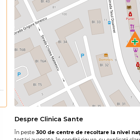
Despre Clinica Sante
În peste
300 de centre de recoltare la nivel na
testări avansate, în condiții sigure, cu explicații cla