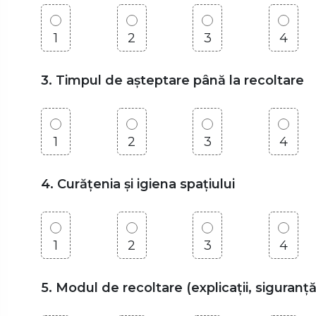
1
2
3
4
3. Timpul de așteptare până la recoltare
1
2
3
4
4. Curățenia și igiena spațiului
1
2
3
4
5. Modul de recoltare (explicații, siguranță