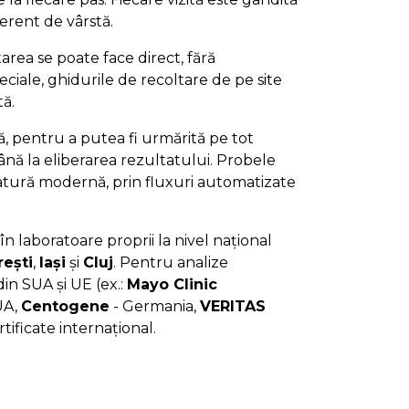
iferent de vârstă.
area se poate face direct, fără
ciale, ghidurile de recoltare de pe site
tă.
jă, pentru a putea fi urmărită pe tot
nă la eliberarea rezultatului. Probele
ratură modernă, prin fluxuri automatizate
în laboratoare proprii la nivel național
ești
,
Iași
și
Cluj
. Pentru analize
in SUA și UE (ex.:
Mayo Clinic
UA,
Centogene
- Germania,
VERITAS
rtificate internațional.