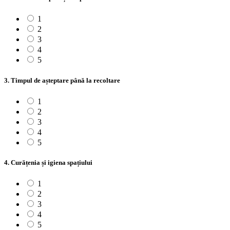
1
2
3
4
5
3. Timpul de așteptare până la recoltare
1
2
3
4
5
4. Curățenia și igiena spațiului
1
2
3
4
5