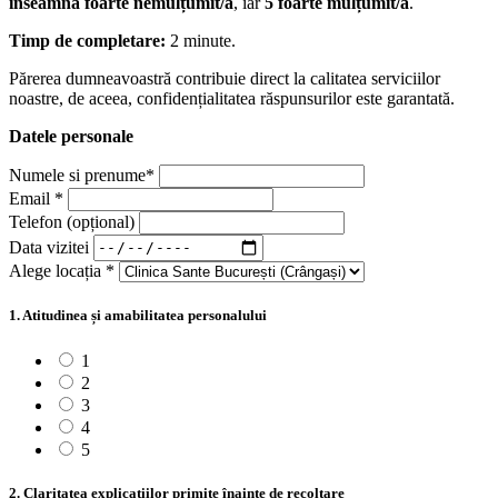
înseamnă foarte nemulțumit/ă
, iar
5 foarte mulțumit/ă
.
Timp de completare:
2 minute.
Părerea dumneavoastră contribuie direct la calitatea serviciilor
noastre, de aceea, confidențialitatea răspunsurilor este garantată.
Datele personale
Numele si prenume*
Email *
Telefon (opțional)
Data vizitei
Alege locația *
1. Atitudinea și amabilitatea personalului
1
2
3
4
5
2. Claritatea explicațiilor primite înainte de recoltare