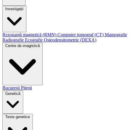
Investigații
Rezonanță magnetică (RMN)
Computer tomograf (CT)
Mamografie
Radiografie
Ecografie
Osteodensitometrie (DEXA)
Centre de imagistică
București
Pitești
Genetică
Teste genetice