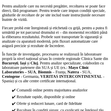
Pentru analizele care nu necesită pregătire, recoltarea se poate face
direct, fără programare. Pentru testele care impun condiții speciale,
ghidurile de recoltare de pe site includ toate instrucțiunile necesare
înainte de vizită.
Fiecare probă este înregistrată și etichetată cu grijă, pentru a putea fi
urmărită pe tot parcursul drumului ei – din momentul recoltării până
la eliberarea rezultatului. Probele sunt transportate în siguranță și
analizate cu aparatură modernă, prin fluxuri automatizate care
asigură precizie și rezultate de încredere.
În funcție de investigație, procesarea se realizează în laboratoare
proprii la nivel național și/sau în centrele regionale Clinica Sante din
București
,
Iași
și
Cluj
. Pentru analize specializate, colaborăm cu
laboratoare partenere din SUA și UE (ex.:
Mayo Clinic
Laboratories – SUA
,
Biomnis
– Franța,
Natera
- SUA,
Centogene
- Germania,
VERITAS INTERCONTINENTAL
-
Spania) și cu alte centre certificate internațional.
✔️ Comandă online pentru majoritatea analizelor
✔️ Rezultate rapide, disponibile și online
✔️ Oferte și reduceri lunare, card de fidelitate
✔️ Recoltare în condiții sigure, cu explicații pe înțelesul tău