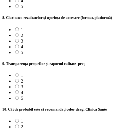
4
5
8. Claritatea rezultatelor și ușurința de accesare (format, platformă)
1
2
3
4
5
9. Transparența prețurilor și raportul calitate–preț
1
2
3
4
5
10. Cât de probabil este să recomandați celor dragi Clinica Sante
1
2