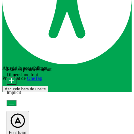
Ajustări la accesibilitate
Extensii pentru conținut
Dimensiune font
Propulsat de
OneTap
Ascunde bara de unelte
Implicit
Font lizibil