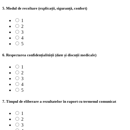
5. Modul de recoltare (explicații, siguranță, confort)
1
2
3
4
5
6. Respectarea confidențialității (date și discuții medicale)
1
2
3
4
5
7. Timpul de eliberare a rezultatelor în raport cu termenul comunicat
1
2
3