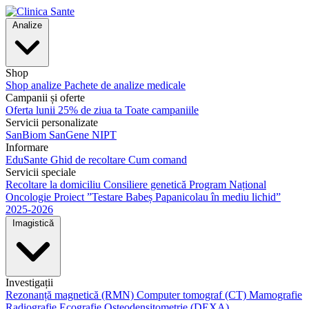
Analize
Shop
Shop analize
Pachete de analize medicale
Campanii și oferte
Oferta lunii
25% de ziua ta
Toate campaniile
Servicii personalizate
SanBiom
SanGene NIPT
Informare
EduSante
Ghid de recoltare
Cum comand
Servicii speciale
Recoltare la domiciliu
Consiliere genetică
Program Național
Oncologie
Proiect ”Testare Babeș Papanicolau în mediu lichid”
2025-2026
Imagistică
Investigații
Rezonanță magnetică (RMN)
Computer tomograf (CT)
Mamografie
Radiografie
Ecografie
Osteodensitometrie (DEXA)