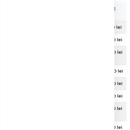
Formulare
Denumire serviciu
Preț
Acces parteneri
(lei)
RMN abdomen cu contrast
1550 lei
RMN abdomen nativ
1250 lei
RMN abdomen + colangio RMN
1500 lei
cu contrast
RMN abdomen + colangio RMN nativ
1200 lei
RMN pelvis cu contrast
1500 lei
RMN pelvis nativ
1050 lei
RMN organe genitale externe cu
1650 lei
contrast
RMN organe genitale externe nativ
1250 lei