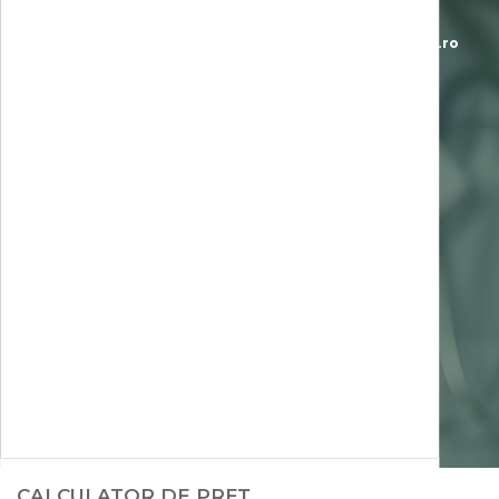
J1999000274106
·
Str. Ion Băieșu, Bl. C3, P — Buzău
*8787
L-V 7:00-23:00 · S 8:00-16:00
office@clinica-sante.ro
UTILE
Ghid de recoltare analize
Termeni și condiții
Politica de confidențialitate
Politica cookies
COMPANIE
Despre noi
Chestionar de satisfacție
Contact
Cariere
CALCULATOR DE PREȚ