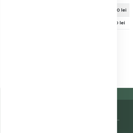
RMN abdomen + pelvis cu contrast
2050 lei
RMN abdomen + pelvis nativ
1650 lei
Vezi mai multe
Organizație privată de asistență medicală înființată în 1995 —
servicii medicale accesibile și de cea mai bună calitate.