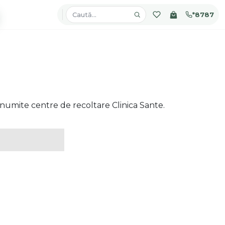
*8787
numite centre de recoltare Clinica Sante.
Laborator
chis Sâmbăta
i medicale