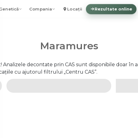
Genetică
Compania
Locații
Rezultate online
Maramures
 Analizele decontate prin CAS sunt disponibile doar în a
ocațiile cu ajutorul filtrului „Centru CAS”.
Clinici (selectați din filtrele de mai jos)
Centru de recoltare
Centru C.A.S.
Centru recoltare copii 0-2 ani
Des
jud.
Radiologie și imagistică
Consultați