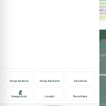
Radiologie și imagistică
Consultați
Deschis după-amiaza
Consultații
Recoltare Test de toleranță la glucoz
Organizație privată de asistență medicală înființată î
medicale accesibile și de cea mai bună calitate.
J1999000274106
·
Str. Ion Băieșu, Bl. C3, P — Buzău
*8787
L-V 7:00-23:00 · S 8:00-16:00
office@clinic
Shop Analize
Shop Pachete
Genetică
Imagistică
Locații
Rezultate
© 1995-2026 Clinica Sante — Laborator Analize Medicale. 