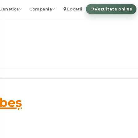
Genetică
Compania
Locații
Rezultate online
ebeș