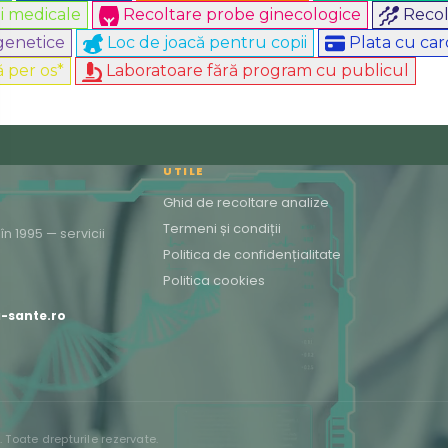
i medicale
Recoltare probe ginecologice
Reco
 genetice
Loc de joacă pentru copii
Plata cu ca
ă per os*
Laboratoare fără program cu publicul
UTILE
Ghid de recoltare analize
Termeni și condiții
n 1995 — servicii
Politica de confidențialitate
Politica cookies
a-sante.ro
Toate drepturile rezervate.