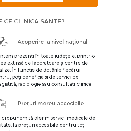
E CE CLINICA SANTE?
Acoperire la nivel național
ntem prezenți în toate județele, printr-o
țea extinsă de laboratoare și centre de
alize. În funcție de dotările fiecărui
tru, poți beneficia și de servicii de
gistică, radiologie sau consultații clinice.
Prețuri mereu accesibile
 propunem să oferim servicii medicale de
itate, la prețuri accesibile pentru toți