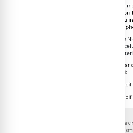
Succesul reproductiv uman și în speță m
depinde de interacțiunea dintre
membrii f
uterine numiți KIR
(Killer Imunoglobulin
Leukocyte Antigen-C) exprimați de tropho
În primul trimestru de sarcină, celulele
predominante și reprezintă populația cel
populației de leucocite din mucoasa uteri
Sunt 14 gene KIR și 2 pseudogene,
iar
acestor gene împarțite în 2 haplotipuri:
Haplotipul A
,
constă în gene ce codif
Haplotipul B
, constă în gene ce codif
Efectul celulelor NK
asupra sarcin
și inhibitori și de semnalele transm