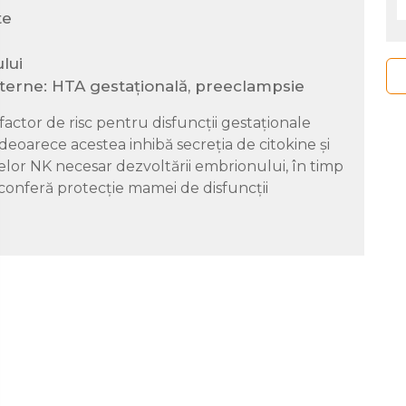
te
ului
aterne: HTA gestațională, preeclampsie
factor de risc pentru disfuncții gestaționale
eoarece acestea inhibă secreția de citokine și
lelor NK necesar dezvoltării embrionului, în timp
conferă protecție mamei de disfuncții