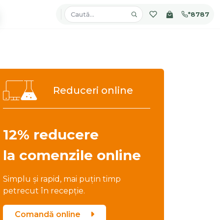
*8787
Reduceri online
12% reducere
la comenzile online
Simplu și rapid, mai puțin timp
petrecut în recepție.
Comandă online