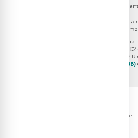
Avorturi spontane recuren
Eșecuri FIV repetate
Restricție de creștere a făt
Complicații obstetricale m
Genotipul
KIR AA
este considerat 
când fetusul poartă alele HLA-C2 d
factori de creștere la nivelul celu
ce genotipul
KIR Bx (AB sau BB)
gestaționale.
Analizele se recomandă:
Cuplurilor cu eșec de reproducere
Cuplurilor cu eșec FIV repetat