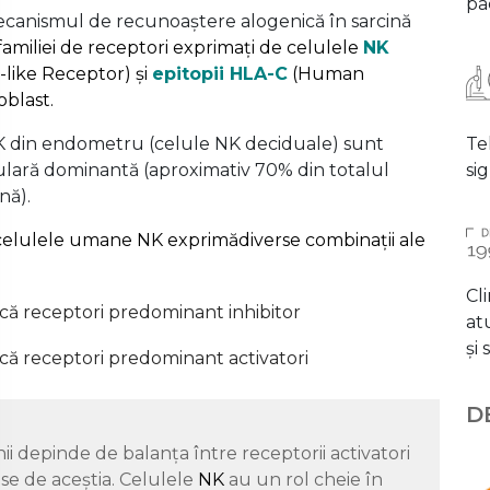
pac
ecanismul de recunoaștere alogenică în sarcină
amiliei de receptori exprimați de celulele
NK
-like Receptor) și
epitopii HLA-C
(Human
blast.
 NK din endometru (celule NK deciduale) sunt
Te
ulară dominantă (aproximativ 70% din totalul
si
nă).
 celulele umane NK exprimădiverse combinații ale
Cli
ică receptori predominant inhibitor
at
și
ică receptori predominant activatori
D
ii depinde de balanța între receptorii activatori
ise de aceștia. Celulele
NK
au un rol cheie în