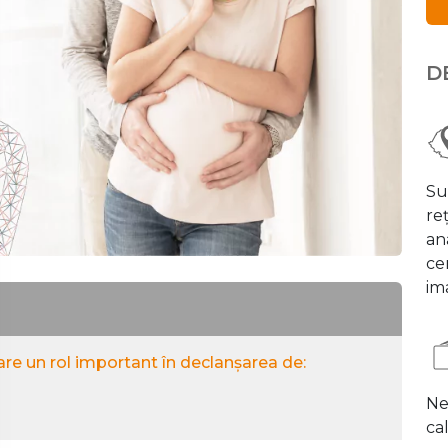
D
Su
re
an
cen
ima
re un rol important în declanșarea de:
Ne
cal