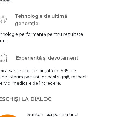
ienții.
Tehnologie de ultimă
generație
hnologie performantă pentru rezultate
gure.
Experiență și devotament
nica Sante a fost înființată în 1995. De
unci, oferim pacienților noștri grijă, respect
 servicii medicale de încredere.
ESCHIȘI LA DIALOG
Suntem aici pentru tine!