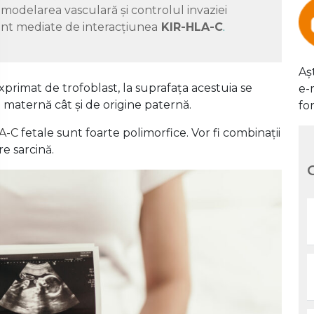
modelarea vasculară și controlul invaziei
sunt mediate de interacțiunea
KIR-HLA-C
.
Aș
exprimat de trofoblast, la suprafața acestuia se
e-
 maternă cât și de origine paternă.
fo
A-C
fetale sunt foarte polimorfice. Vor fi combinații
re sarcină.