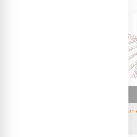
Formulare
Acces parteneri
Cuprins
Răspunsul alo-imun la HLA-C patern a
Analize disponibile: