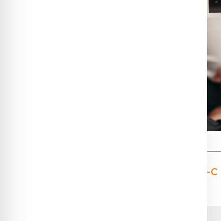
1.
Răspunsul alo-imun la HLA-C 
declanșarea de: