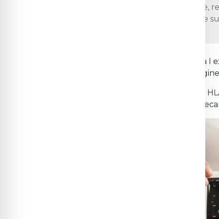
procesul normal de implantare, re
trofoblastice, iar aceste procese 
HLA-C
este singurul antigen
HLA
clasa I 
exprimă atât moleculele
HLA-C
de origine
Atât genele
KIR
materne cât și genele
HL
genetice materne și fetale diferite la fieca