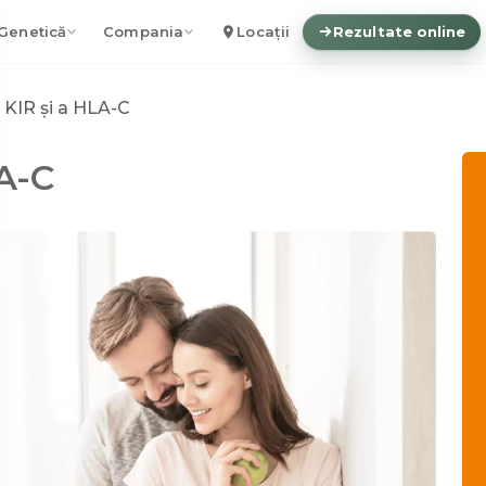
Genetică
Compania
Locații
Rezultate online
 KIR și a HLA-C
A-C