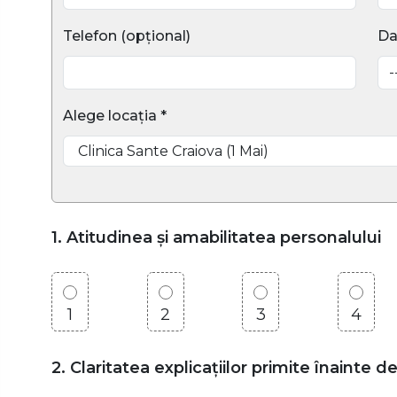
Telefon (opțional)
Da
Alege locația *
1. Atitudinea și amabilitatea personalului
1
2
3
4
2. Claritatea explicațiilor primite înainte d