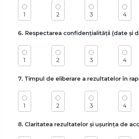
1
2
3
4
6. Respectarea confidențialității (date și 
1
2
3
4
7. Timpul de eliberare a rezultatelor în r
1
2
3
4
8. Claritatea rezultatelor și ușurința de a