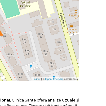
Leaflet
| ©
OpenStreetMap
contributors
țional
, Clinica Sante oferă analize uzuale și
re la fiecare pas. Fiecare vizită este gândită