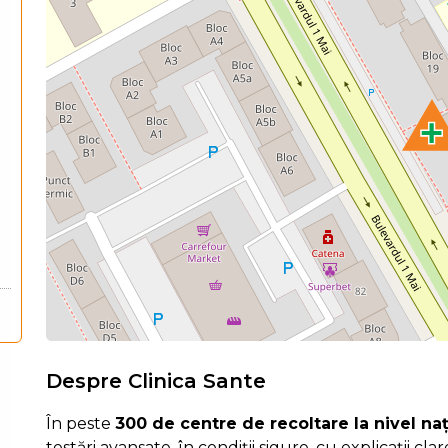
Despre Clinica Sante
În peste
300 de centre de recoltare la nivel na
testări avansate, în condiții sigure, cu explicații cla