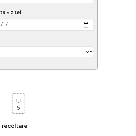
ta vizitei
5
e recoltare