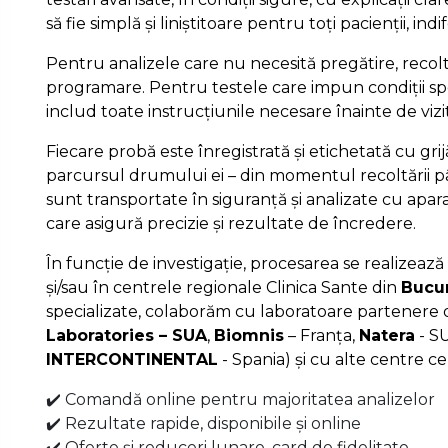
să fie simplă și liniștitoare pentru toți pacienții, ind
Pentru analizele care nu necesită pregătire, recolt
programare. Pentru testele care impun condiții spe
includ toate instrucțiunile necesare înainte de vizi
Fiecare probă este înregistrată și etichetată cu gri
parcursul drumului ei – din momentul recoltării pâ
sunt transportate în siguranță și analizate cu apa
care asigură precizie și rezultate de încredere.
În funcție de investigație, procesarea se realizează 
și/sau în centrele regionale Clinica Sante din
Bucur
specializate, colaborăm cu laboratoare partenere d
Laboratories – SUA
,
Biomnis
– Franța,
Natera
- S
INTERCONTINENTAL
- Spania) și cu alte centre ce
✔️ Comandă online pentru majoritatea analizelor
✔️ Rezultate rapide, disponibile și online
✔️ Oferte și reduceri lunare, card de fidelitate