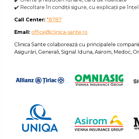
✔️ Recoltare în condiții sigure, cu explicații pe înțe
Call Center:
*8787
Email:
office@clinica-sante.ro
Clinica Sante colaborează cu principalele companii p
Asigurări, Generali, Signal Iduna, Asirom, Medoc, 