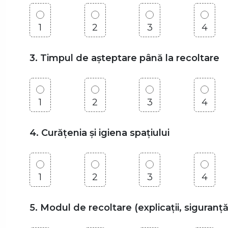
1
2
3
4
3. Timpul de așteptare până la recoltare
1
2
3
4
4. Curățenia și igiena spațiului
1
2
3
4
5. Modul de recoltare (explicații, siguranță