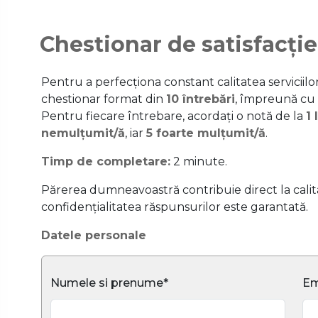
Chestionar de satisfacție
Pentru a perfecționa constant calitatea serviciil
chestionar format din
10 întrebări
, împreună cu
Pentru fiecare întrebare, acordați o notă de la
1 
nemulțumit/ă
, iar
5 foarte mulțumit/ă
.
Timp de completare:
2 minute.
Părerea dumneavoastră contribuie direct la calitat
confidențialitatea răspunsurilor este garantată.
Datele personale
Numele si prenume*
Em