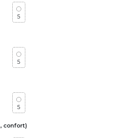
5
5
5
, confort)