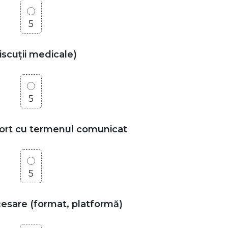
5
discuții medicale)
5
aport cu termenul comunicat
5
ccesare (format, platformă)