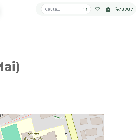
*8787
Mai)