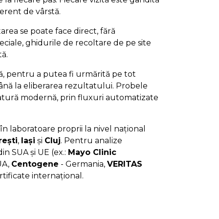
iferent de vârstă.
area se poate face direct, fără
ciale, ghidurile de recoltare de pe site
tă.
jă, pentru a putea fi urmărită pe tot
nă la eliberarea rezultatului. Probele
ratură modernă, prin fluxuri automatizate
în laboratoare proprii la nivel național
ești
,
Iași
și
Cluj
. Pentru analize
in SUA și UE (ex.:
Mayo Clinic
UA,
Centogene
- Germania,
VERITAS
rtificate internațional.