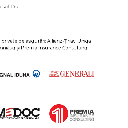
lesul tău
rivate de asigurări: Allianz-Țiriac, Uniqa
Omniasig și Premia Insurance Consulting.