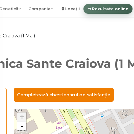
Genetică
Compania
Locații
Rezultate online
 Craiova (1 Mai)
nica Sante Craiova (1 
Completează chestionarul de satisfacție
+
-